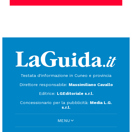
Testata d'informazione in Cuneo e provincia
Direttore responsabile:
Massimiliano Cavallo
Editrice:
LGEditoriale s.r.l.
Concessionario per la pubblicità:
Media L.G.
s.r.l.
MENU