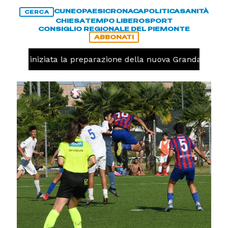
CUNEO
PAESI
CRONACA
POLITICA
SANITÀ
CERCA
CHIESA
TEMPO LIBERO
SPORT
CONSIGLIO REGIONALE DEL PIEMONTE
ABBONATI
avolo, iniziata la preparazione della nuova Granda Volley