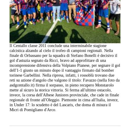
Il Centallo classe 2011 conclude una interminabile stagione
calcistica alzando al cielo il trofeo di campioni regionali. Nella
finale di Orbassano per la squadra di Stefano Bonelli è decisivo il
gol d'astuzia segnato da Ricci, bravo ad approfittare di una
incomprensione difensiva della Volpiano Pianese, per segnare il gol
dell'1-1 giusto un minuto dopo il vantaggio firmato dal bomber
torinese Garbellini. Nella ripresa, infatti, i rossoblù trovano due
reti su azione d'angolo che valgono il titolo: Favazzo (nella foto da
asdgcentallo.it) firma il sorpasso, in pieno recupero Monstarolo
mette al sicuro la storica vittoria. Si ferma all'ultimo ostacolo,
invece, la corsa dell'Albese Juniores provinciale, che cade in finale
regionale di fronte all'Oleggio. Piemonte in cima all'Italia, invece,
in Under 17: lo scudetto è del Lascaris, che doma di misura il
Micri di Pomigliano d'Arco.