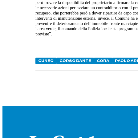
però trovare la disponibilità del proprietario a firmare la 
le necessarie azioni per avviare un contradditorio con il pr
recupero, che porterebbe però a dover ripartire da capo co
interventi di manutenzione esterna, invece, il Comune ha e
prevenire il deterioramento dell'immobile fronte marciapied
l'area verde, il comando della Polizia locale sta programma
previste”.
CUNEO
CORSO DANTE
CORA
PAOLO AR