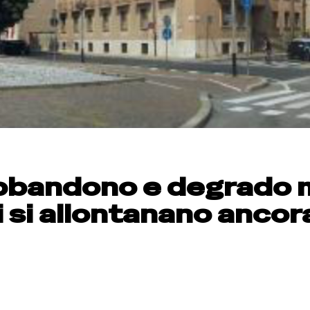
 abbandono e degrado
ri si allontanano ancor