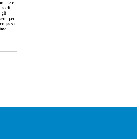
aprendere
iano di
 gli
venti per
 compresa
nime