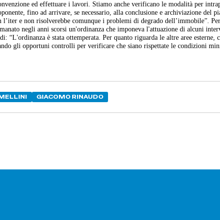
convenzione ed effettuare i lavori. Stiamo anche verificano le modalità per intr
oponente, fino ad arrivare, se necessario, alla conclusione e archiviazione del p
n l’iter e non risolverebbe comunque i problemi di degrado dell’immobile”. Per
manato negli anni scorsi un'ordinanza che imponeva l'attuazione di alcuni inter
i: “L'ordinanza è stata ottemperata. Per quanto riguarda le altre aree esterne,
ndo gli opportuni controlli per verificare che siano rispettate le condizioni mi
MELLINI
GIACOMO RINAUDO