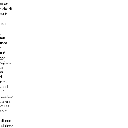
ll'
ex
e che di
rma è
l
i non
l
indi
uneo
e
to è
gge
pugnata
 la
on
el
re che
za del
ità
l cambio
che era
Comune:
no si
 di non
 si deve