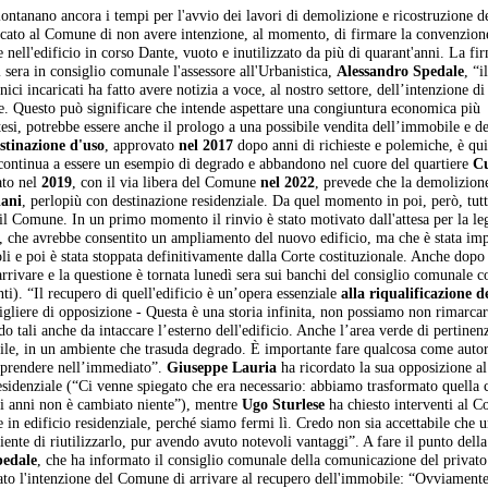
llontanano ancora i tempi per l'avvio dei lavori di demolizione e ricostruzione de
nicato al Comune di non avere intenzione, al momento, di firmare la convenzion
e nell'edificio in corso Dante, vuoto e inutilizzato da più di quarant'anni. La fi
 sera in consiglio comunale l'assessore all'Urbanistica,
Alessandro Spedale
, “i
ici incaricati ha fatto avere notizia a voce, al nostro settore, dell’intenzione d
e. Questo può significare che intende aspettare una congiuntura economica più
tesi, potrebbe essere anche il prologo a una possibile vendita dell’immobile e de
stinazione d'uso
, approvato
nel 2017
dopo anni di richieste e polemiche, è qu
e continua a essere un esempio di degrado e abbandono nel cuore del quartiere
C
ato nel
2019
, con il via libera del Comune
nel 2022
, prevede che la demolizion
iani
, perlopiù con destinazione residenziale. Da quel momento in poi, però, tut
l Comune. In un primo momento il rinvio è stato motivato dall'attesa per la le
ia, che avrebbe consentito un ampliamento del nuovo edificio, ma che è stata im
coli e poi è stata stoppata definitivamente dalla Corte costituzionale. Anche dopo
rrivare e la questione è tornata lunedì sera sui banchi del consiglio comunale c
i). “Il recupero di quell'edificio è un’opera essenziale
alla riqualificazione d
igliere di opposizione - Questa è una storia infinita, non possiamo non rimarca
o tali anche da intaccare l’esterno dell'edificio. Anche l’area verde di pertinen
bile, in un ambiente che trasuda degrado. È importante fare qualcosa come autor
le prendere nell’immediato”.
Giuseppe Lauria
ha ricordato la sua opposizione a
 residenziale (“Ci venne spiegato che era necessario: abbiamo trasformato quella 
ci anni non è cambiato niente”), mentre
Ugo Sturlese
ha chiesto interventi al 
 in edificio residenziale, perché siamo fermi lì. Credo non sia accettabile che u
iente di riutilizzarlo, pur avendo avuto notevoli vantaggi”. A fare il punto della
pedale
, che ha informato il consiglio comunale della comunicazione del privato
ato l'intenzione del Comune di arrivare al recupero dell'immobile: “Ovviamente