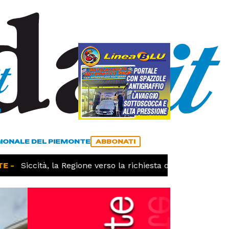
a
ACCEDI
ABBONATI
GIONALE DEL PIEMONTE
ABBONATI
-
Siccità, la Regione verso la richiesta dello stato di cala