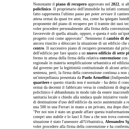
Nonostante il
piano di recupero
approvato nel
2022
, si a
policlinico
. Il proprietario dell'immobile ha infatti comu
fatto rappresenta l'ultimo passo per poter avviare il cantier
attesa ormai da quasi tre anni, ma, come ha spiegato lunedì
proponente del piano di recupero per il tramite dei suoi tecn
voler procedere personalmente alla firma della convenzion
favorevole di quella attuale, oppure, e questa è solo un'ipo
progetto così come approvato”. Nemmeno il
cambio di de
ancora riuscito a sbloccare la situazione di un edificio ch
centro
. Il successivo piano di recupero presentato dal priv
dell'edificio per fare spazio a un
nuovo edificio di sette p
fermo in attesa della firma della relativa
convenzione
con i
regionale in materia semplificazione urbanistica ed ediliz
dal governo per la legittimità costituzionale di alcuni arti
sentenza, però, la firma della convenzione continua a non a
un'interpellanza presentata da
Paolo Armellini
(Indipendent
quartiere
e questo ritardo non è normale - ha detto il cons
ormai da decenni il fabbricato versa in condizioni di degrad
policlinico è abbandonata in modo tale da essere inaccessi
sanitaria locale e chiedo alla sindaca quale iniziative vuo
di destinazione d'uso dell'edificio da socio assistenziale a
una 500 in una Ferrari in mano a un privato, ma dopo die
“Per noi non è stato un grande affare questa trasformazione
compri uno stabile e lo lasci lì fino a che non trova conven
situazione è stato l'assessore all'Urbanistica,
Alessandro S
voler procedere alla firma della convenzione e ha conferm