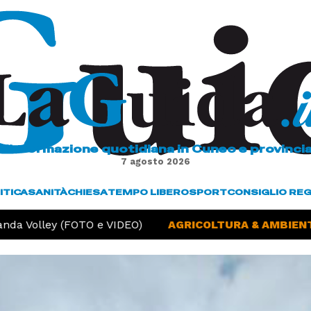
L'informazione quotidiana in Cuneo e provinci
7 agosto 2026
ITICA
SANITÀ
CHIESA
TEMPO LIBERO
SPORT
CONSIGLIO RE
da Volley (FOTO e VIDEO)
AGRICOLTURA & AMBIENTE 