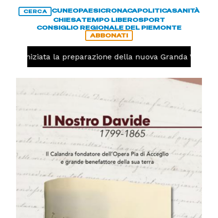
CUNEO
PAESI
CRONACA
POLITICA
SANITÀ
CERCA
CHIESA
TEMPO LIBERO
SPORT
CONSIGLIO REGIONALE DEL PIEMONTE
ABBONATI
volo, iniziata la preparazione della nuova Granda Volley 