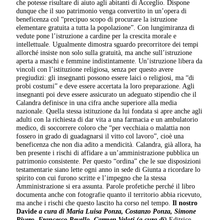
che potesse risultare di aiuto agli abitanti di Acceglio. Dispone
dunque che il suo patrimonio venga convertito in un’opera di
beneficenza col “precipuo scopo di procurare la istruzione
elementare gratuita a tutta la popolazione”. Con lungimiranza di
vedute pone l’istruzione a cardine per la crescita morale e
intellettuale. Ugualmente dimostra sguardo precorritore dei tempi
allorché insiste non solo sulla gratuità, ma anche sull’istruzione
aperta a maschi e femmine indistintamente. Un’istruzione libera da
vincoli con l’istituzione religiosa, senza per questo avere
pregiudizi: gli insegnanti possono essere laici o religiosi, ma “di
probi costumi” e deve essere accertata la loro preparazione. Agli
insegnanti poi deve essere assicurato un adeguato stipendio che il
Calandra definisce in una cifra anche superiore alla media
nazionale. Quella stessa istituzione da lui fondata si apre anche agli
adulti con la richiesta di dar vita a una farmacia e un ambulatorio
medico, di soccorrere coloro che “per vecchiaia o malattia non
fossero in grado di guadagnarsi il vitto col lavoro”, cioè una
beneficenza che non dia adito a mendicità. Calandra, già allora, ha
ben presente i rischi di affidare a un’amministrazione pubblica un
patrimonio consistente. Per questo “ordina” che le sue disposizioni
testamentarie siano lette ogni anno in sede di Giunta a ricordare lo
spirito con cui furono scritte e l’impegno che la stessa
Amministrazione si era assunta. Parole profetiche perché il libro
documenta anche con fotografie quanto il territorio abbia ricevuto,
ma anche i rischi che questo lascito ha corso nel tempo.
Il nostro
Davide
a cura di Maria Luisa Ponza, Costanzo Ponza, Simone
Rivero, Francesco Revello, Carmen Valoti (a cura di)
Editrice