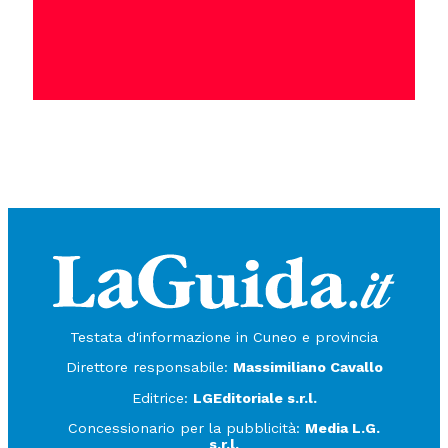
Testata d'informazione in Cuneo e provincia
Direttore responsabile:
Massimiliano Cavallo
Editrice:
LGEditoriale s.r.l.
Concessionario per la pubblicità:
Media L.G.
s.r.l.