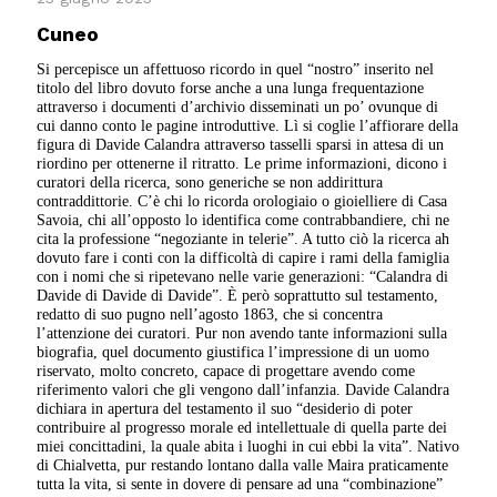
Cuneo
Si percepisce un affettuoso ricordo in quel “nostro” inserito nel
titolo del libro dovuto forse anche a una lunga frequentazione
attraverso i documenti d’archivio disseminati un po’ ovunque di
cui danno conto le pagine introduttive. Lì si coglie l’affiorare della
figura di Davide Calandra attraverso tasselli sparsi in attesa di un
riordino per ottenerne il ritratto. Le prime informazioni, dicono i
curatori della ricerca, sono generiche se non addirittura
contraddittorie. C’è chi lo ricorda orologiaio o gioielliere di Casa
Savoia, chi all’opposto lo identifica come contrabbandiere, chi ne
cita la professione “negoziante in telerie”. A tutto ciò la ricerca ah
dovuto fare i conti con la difficoltà di capire i rami della famiglia
con i nomi che si ripetevano nelle varie generazioni: “Calandra di
Davide di Davide di Davide”. È però soprattutto sul testamento,
redatto di suo pugno nell’agosto 1863, che si concentra
l’attenzione dei curatori. Pur non avendo tante informazioni sulla
biografia, quel documento giustifica l’impressione di un uomo
riservato, molto concreto, capace di progettare avendo come
riferimento valori che gli vengono dall’infanzia. Davide Calandra
dichiara in apertura del testamento il suo “desiderio di poter
contribuire al progresso morale ed intellettuale di quella parte dei
miei concittadini, la quale abita i luoghi in cui ebbi la vita”. Nativo
di Chialvetta, pur restando lontano dalla valle Maira praticamente
tutta la vita, si sente in dovere di pensare ad una “combinazione”