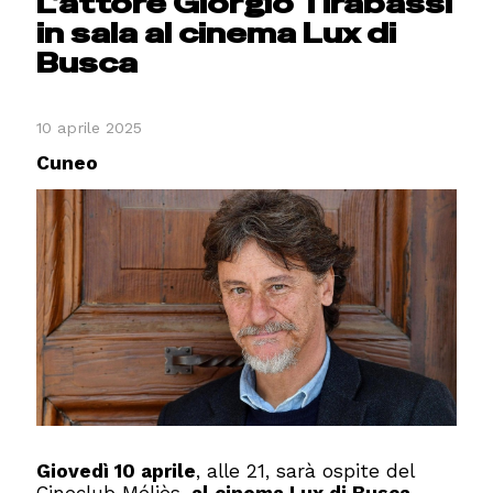
L’attore Giorgio Tirabassi
in sala al cinema Lux di
Busca
10 aprile 2025
Cuneo
Giovedì 10 aprile
, alle 21, sarà ospite del
Cineclub Méliès,
al cinema Lux di Busca
,