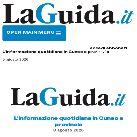
OPEN MAIN MENU
HOME
CONTATTI
accedi
abbonati
L'informazione quotidiana in Cuneo e provincia
8 agosto 2026
L'informazione quotidiana in Cuneo e
provincia
8 agosto 2026