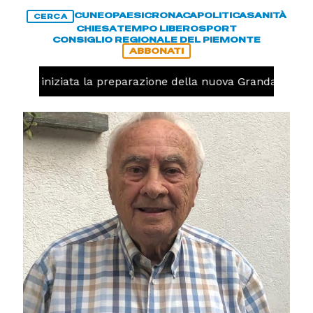
CUNEO
PAESI
CRONACA
POLITICA
SANITÀ
CERCA
CHIESA
TEMPO LIBERO
SPORT
CONSIGLIO REGIONALE DEL PIEMONTE
ABBONATI
avolo, iniziata la preparazione della nuova Granda Volley