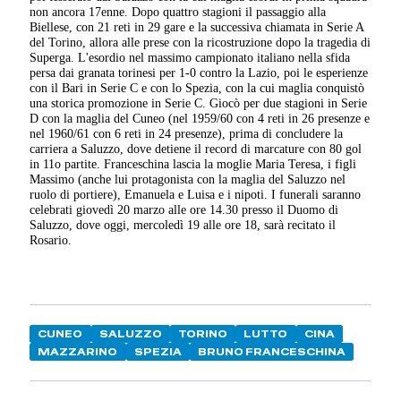
non ancora 17enne. Dopo quattro stagioni il passaggio alla
Biellese, con 21 reti in 29 gare e la successiva chiamata in Serie A
del Torino, allora alle prese con la ricostruzione dopo la tragedia di
Superga. L'esordio nel massimo campionato italiano nella sfida
persa dai granata torinesi per 1-0 contro la Lazio, poi le esperienze
con il Bari in Serie C e con lo Spezia, con la cui maglia conquistò
una storica promozione in Serie C. Giocò per due stagioni in Serie
D con la maglia del Cuneo (nel 1959/60 con 4 reti in 26 presenze e
nel 1960/61 con 6 reti in 24 presenze), prima di concludere la
carriera a Saluzzo, dove detiene il record di marcature con 80 gol
in 11o partite. Franceschina lascia la moglie Maria Teresa, i figli
Massimo (anche lui protagonista con la maglia del Saluzzo nel
ruolo di portiere), Emanuela e Luisa e i nipoti. I funerali saranno
celebrati giovedì 20 marzo alle ore 14.30 presso il Duomo di
Saluzzo, dove oggi, mercoledì 19 alle ore 18, sarà recitato il
Rosario.
CUNEO
SALUZZO
TORINO
LUTTO
CINA
MAZZARINO
SPEZIA
BRUNO FRANCESCHINA