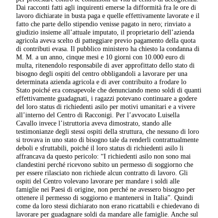
Dai racconti fatti agli inquirenti emerse la difformità fra le ore di
lavoro dichiarate in busta paga e quelle effettivamente lavorate e il
fatto che parte dello stipendio venisse pagato in nero; rinviato a
giudizio insieme all’attuale imputato, il proprietario dell’azienda
agricola aveva scelto di patteggiare previo pagamento della quota
di contributi evasa. Il pubblico ministero ha chiesto la condanna di
M. M. a un anno, cinque mesi e 10 giorni con 10.000 euro di
multa, ritenendolo responsabile di aver approfittato dello stato di
bisogno degli ospiti del centro obbligandoli a lavorare per una
determinata azienda agricola e di aver contribuito a frodare lo
Stato poiché era consapevole che denunciando meno soldi di quanti
effettivamente guadagnati, i ragazzi potevano continuare a godere
del loro status di richiedenti asilo per motivi umanitari e a vivere
all’interno del Centro di Racconigi. Per l’avvocato Luisella
Cavallo invece l’istruttoria aveva dimostrato, stando alle
testimonianze degli stessi ospiti della struttura, che nessuno di loro
si trovava in uno stato di bisogno tale da renderli contrattualmente
deboli e sfruttabili, poiché il loro status di richiedenti asilo li
affrancava da questo pericolo: “I richiedenti asilo non sono mai
clandestini perché ricevono subito un permesso di soggiorno che
per essere rilasciato non richiede alcun contratto di lavoro. Gli
ospiti del Centro volevano lavorare per mandare i soldi alle
famiglie nei Paesi di origine, non perché ne avessero bisogno per
ottenere il permesso di soggiorno e mantenersi in Italia”. Quindi
come da loro stessi dichiarato non erano ricattabili e chiedevano di
lavorare per guadagnare soldi da mandare alle famiglie. Anche sul