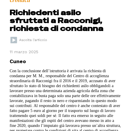
cronaca
Richiedenti asilo
sfruttati a Racconigi,
richiesta di condanna
11 marzo 2025
Cuneo
Con la conclusione dell’istruttoria è arrivata la richiesta di
condanna per M. M., responsabile del Centro di accoglienza
straordinaria di Racconigi fra il 2016 e il 2019, accusato di aver
sfruttato lo stato di bisogno dei richiedenti asilo obbligandoli a
lavorare presso una determinata azienda agricola della zona che
contabilizzava in busta paga solo una parte delle ore effettivamente
lavorate, pagando il resto in nero e risparmiando in questo modo
sui contributi. Al responsabile del centro è anche contestato di aver
fatto pagare 5 euro al giorno per il trasporto sul luogo di lavoro
trattenendo quei soldi per sé. Il fatto era emerso in seguito alle
manifestazioni che gli ospiti del centro avevano messo in atto a
fine 2020, quando l’imputato già lavorava presso un’altra struttura,
per protestare contro le condizioni di vita al centro di accoglienza.