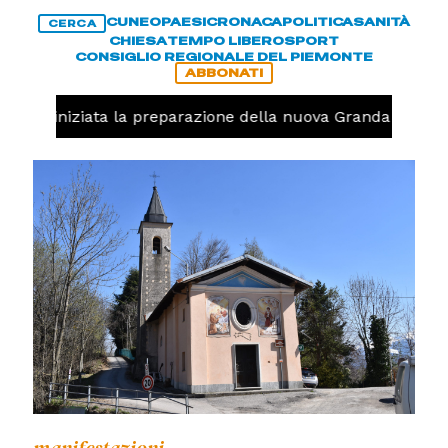
CUNEO
PAESI
CRONACA
POLITICA
SANITÀ
CERCA
CHIESA
TEMPO LIBERO
SPORT
CONSIGLIO REGIONALE DEL PIEMONTE
ABBONATI
avolo, iniziata la preparazione della nuova Granda Volley 