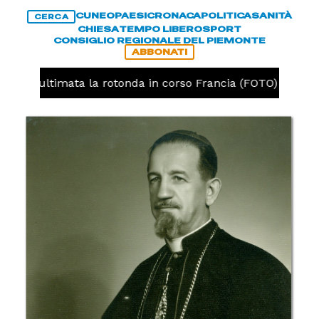
CUNEO
PAESI
CRONACA
POLITICA
SANITÀ
CERCA
CHIESA
TEMPO LIBERO
SPORT
CONSIGLIO REGIONALE DEL PIEMONTE
ABBONATI
neo, ultimata la rotonda in corso Francia (FOTO)
CRO