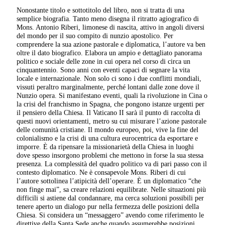
Nonostante titolo e sottotitolo del libro, non si tratta di una
semplice biografia. Tanto meno disegna il ritratto agiografico di
Mons. Antonio Riberi, limonese di nascita, attivo in angoli diversi
del mondo per il suo compito di nunzio apostolico. Per
comprendere la sua azione pastorale e diplomatica, l’autore va ben
oltre il dato biografico. Elabora un ampio e dettagliato panorama
politico e sociale delle zone in cui opera nel corso di circa un
cinquantennio. Sono anni con eventi capaci di segnare la vita
locale e internazionale. Non solo ci sono i due conflitti mondiali,
vissuti peraltro marginalmente, perché lontani dalle zone dove il
Nunzio opera. Si manifestano eventi, quali la rivoluzione in Cina o
la crisi del franchismo in Spagna, che pongono istanze urgenti per
il pensiero della Chiesa. Il Vaticano II sarà il punto di raccolta di
questi nuovi orientamenti, metro su cui misurare l’azione pastorale
delle comunità cristiane. Il mondo europeo, poi, vive la fine del
colonialismo e la crisi di una cultura eurocentrica da esportare e
imporre. È da ripensare la missionarietà della Chiesa in luoghi
dove spesso insorgono problemi che mettono in forse la sua stessa
presenza. La complessità del quadro politico va di pari passo con il
contesto diplomatico. Ne è consapevole Mons. Riberi di cui
l’autore sottolinea l’atipicità dell’operare. È un diplomatico “che
non finge mai”, sa creare relazioni equilibrate. Nelle situazioni più
difficili si astiene dal condannare, ma cerca soluzioni possibili per
tenere aperto un dialogo pur nella fermezza delle posizioni della
Chiesa. Si considera un “messaggero” avendo come riferimento le
direttive della Santa Sede anche quando assumerebbe posizioni