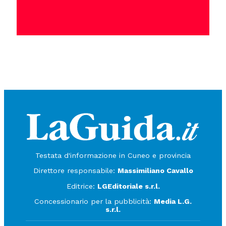
Testata d'informazione in Cuneo e provincia
Direttore responsabile:
Massimiliano Cavallo
Editrice:
LGEditoriale s.r.l.
Concessionario per la pubblicità:
Media L.G.
s.r.l.