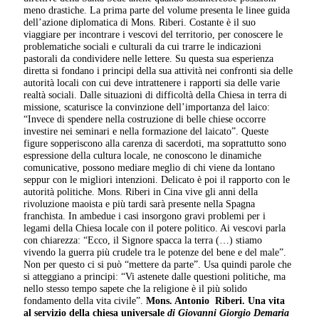
meno drastiche. La prima parte del volume presenta le linee guida
dell’azione diplomatica di Mons. Riberi. Costante è il suo
viaggiare per incontrare i vescovi del territorio, per conoscere le
problematiche sociali e culturali da cui trarre le indicazioni
pastorali da condividere nelle lettere. Su questa sua esperienza
diretta si fondano i principi della sua attività nei confronti sia delle
autorità locali con cui deve intrattenere i rapporti sia delle varie
realtà sociali. Dalle situazioni di difficoltà della Chiesa in terra di
missione, scaturisce la convinzione dell’importanza del laico:
“Invece di spendere nella costruzione di belle chiese occorre
investire nei seminari e nella formazione del laicato”. Queste
figure sopperiscono alla carenza di sacerdoti, ma soprattutto sono
espressione della cultura locale, ne conoscono le dinamiche
comunicative, possono mediare meglio di chi viene da lontano
seppur con le migliori intenzioni. Delicato è poi il rapporto con le
autorità politiche. Mons. Riberi in Cina vive gli anni della
rivoluzione maoista e più tardi sarà presente nella Spagna
franchista. In ambedue i casi insorgono gravi problemi per i
legami della Chiesa locale con il potere politico. Ai vescovi parla
con chiarezza: “Ecco, il Signore spacca la terra (…) stiamo
vivendo la guerra più crudele tra le potenze del bene e del male”.
Non per questo ci si può “mettere da parte”. Usa quindi parole che
si atteggiano a principi: “Vi astenete dalle questioni politiche, ma
nello stesso tempo sapete che la religione è il più solido
fondamento della vita civile”.
Mons. Antonio Riberi. Una vita
al servizio della chiesa universale
di Giovanni Giorgio Demaria