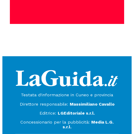
Testata d'informazione in Cuneo e provincia
Direttore responsabile:
Massimiliano Cavallo
Editrice:
LGEditoriale s.r.l.
Concessionario per la pubblicità:
Media L.G.
s.r.l.