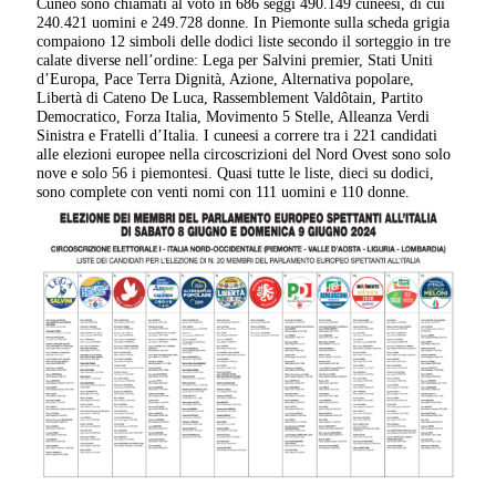
Cuneo sono chiamati al voto in 686 seggi 490.149 cuneesi, di cui
240.421 uomini e 249.728 donne. In Piemonte sulla scheda grigia
compaiono 12 simboli delle dodici liste secondo il sorteggio in tre
calate diverse nell’ordine: Lega per Salvini premier, Stati Uniti
d’Europa, Pace Terra Dignità, Azione, Alternativa popolare,
Libertà di Cateno De Luca, Rassemblement Valdôtain, Partito
Democratico, Forza Italia, Movimento 5 Stelle, Alleanza Verdi
Sinistra e Fratelli d’Italia. I cuneesi a correre tra i 221 candidati
alle elezioni europee nella circoscrizioni del Nord Ovest sono solo
nove e solo 56 i piemontesi. Quasi tutte le liste, dieci su dodici,
sono complete con venti nomi con 111 uomini e 110 donne.