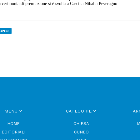
La cerimonia di premiazione si è svolta a Cascina Nibal a Peveragno.
GNO
MENU
CATEGORIE
AR
HOME
CHIESA
M
EDITORIALI
CUNEO