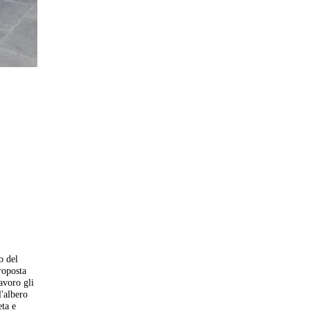
o del
roposta
lavoro gli
l'albero
eta e