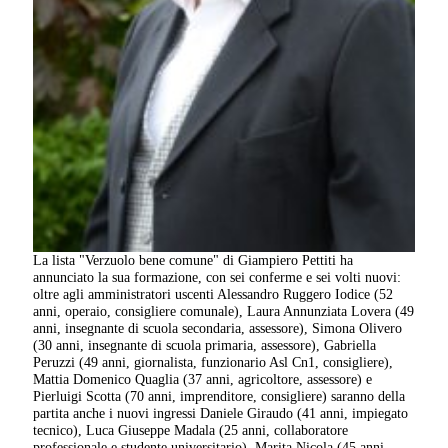
La lista "Verzuolo bene comune" di Giampiero Pettiti ha
annunciato la sua formazione, con sei conferme e sei volti nuovi:
oltre agli amministratori uscenti Alessandro Ruggero Iodice (52
anni, operaio, consigliere comunale), Laura Annunziata Lovera (49
anni, insegnante di scuola secondaria, assessore), Simona Olivero
(30 anni, insegnante di scuola primaria, assessore), Gabriella
Peruzzi (49 anni, giornalista, funzionario Asl Cn1, consigliere),
Mattia Domenico Quaglia (37 anni, agricoltore, assessore) e
Pierluigi Scotta (70 anni, imprenditore, consigliere) saranno della
partita anche i nuovi ingressi Daniele Giraudo (41 anni, impiegato
tecnico), Luca Giuseppe Madala (25 anni, collaboratore
professionale e studente universitario), Marita Nicola (45 anni,