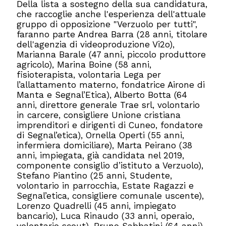
Della lista a sostegno della sua candidatura,
che raccoglie anche l'esperienza dell'attuale
gruppo di opposizione "Verzuolo per tutti",
faranno parte Andrea Barra (28 anni, titolare
dell'agenzia di videoproduzione Vi2o),
Marianna Barale (47 anni, piccolo produttore
agricolo), Marina Boine (58 anni,
fisioterapista, volontaria Lega per
l’allattamento materno, fondatrice Airone di
Manta e Segnal’Etica), Alberto ⁠⁠Botta (64
anni, direttore generale Trae srl, volontario
in carcere, consigliere Unione cristiana
imprenditori e dirigenti di Cuneo, fondatore
di Segnal’etica), Ornella Operti (55 anni,
infermiera domiciliare), Marta ⁠⁠Peirano (38
anni, impiegata, già candidata nel 2019,
componente consiglio d’istituto a Verzuolo),
Stefano Piantino (25 anni, Studente,
volontario in parrocchia, Estate Ragazzi e
Segnal’etica, consigliere comunale uscente),
Lorenzo ⁠⁠Quadrelli (45 anni, impiegato
bancario), Luca Rinaudo (33 anni, operaio,