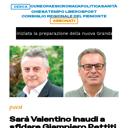
CUNEO
PAESI
CRONACA
POLITICA
SANITÀ
CERCA
CHIESA
TEMPO LIBERO
SPORT
CONSIGLIO REGIONALE DEL PIEMONTE
ABBONATI
volo, iniziata la preparazione della nuova Granda Volley 
paesi
Sarà Valentino Inaudi a
sfidare Giampiero Pettiti