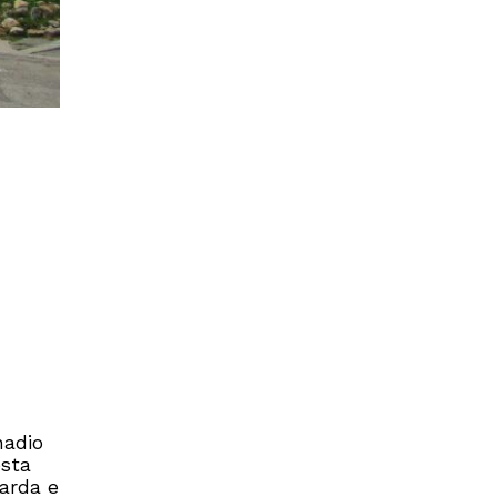
nadio
esta
barda e