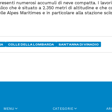
resenti numerosi accumuli di neve compatta. I lavori
co che è situato a 2.350 metri di altitudine e che c
lle Alpes Maritimes e in particolare alla stazione scii
IA
COLLE DELLA LOMBARDA
SANT'ANNA DI VINADIO
MENU
CATEGORIE
AR