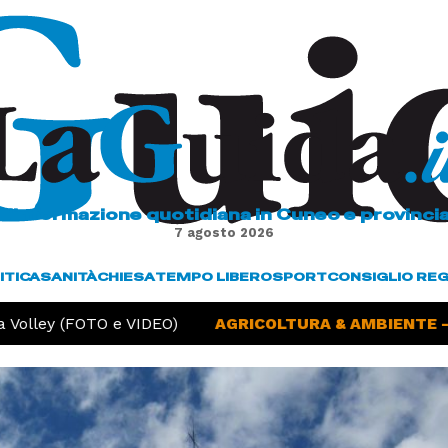
L'informazione quotidiana in Cuneo e provinci
7 agosto 2026
ITICA
SANITÀ
CHIESA
TEMPO LIBERO
SPORT
CONSIGLIO RE
olley (FOTO e VIDEO)
AGRICOLTURA & AMBIENTE -
S