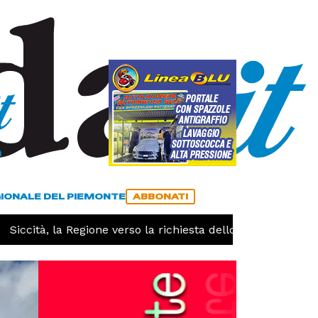
a
ACCEDI
ABBONATI
GIONALE DEL PIEMONTE
ABBONATI
iccità, la Regione verso la richiesta dello stato di calamità