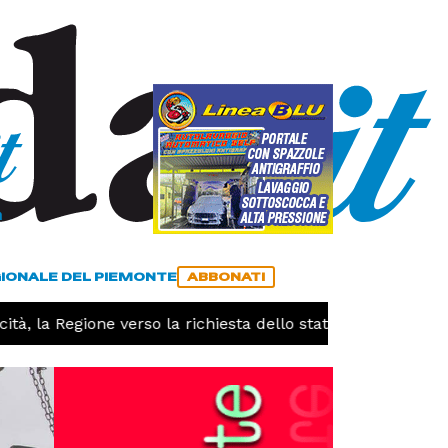
a
ACCEDI
ABBONATI
GIONALE DEL PIEMONTE
ABBONATI
 la Regione verso la richiesta dello stato di calamità natur