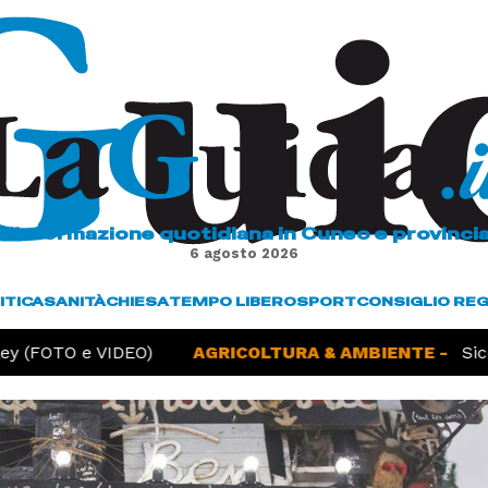
L'informazione quotidiana in Cuneo e provinci
6 agosto 2026
ITICA
SANITÀ
CHIESA
TEMPO LIBERO
SPORT
CONSIGLIO RE
 (FOTO e VIDEO)
AGRICOLTURA & AMBIENTE -
Siccità,