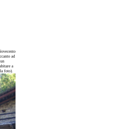
 Novecento
accanto ad
 un
abitare a
la foto).