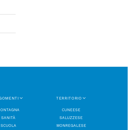
GOMENTI
TERRITORIO
ONTAGNA
CUNEESE
SANITÀ
SALUZZESE
SCUOLA
MONREGALESE