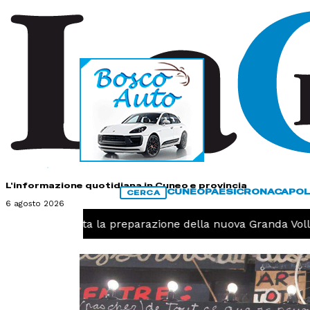
HOME
CONTATTI
L'informazione quotidiana in Cuneo e provincia
CUNEO
PAESI
CRONACA
POL
CERCA
6 agosto 2026
avolo, iniziata la preparazione della nuova Granda Volley