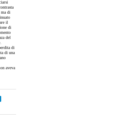
iarsi
contrasta
, ma di
tinuato
re il
tione di
momento
nza del
.
erdita di
ata di una
vano
 non aveva