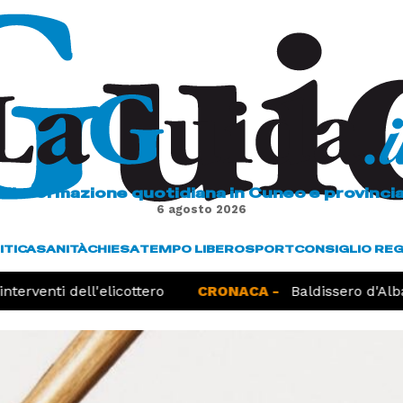
L'informazione quotidiana in Cuneo e provinci
6 agosto 2026
ITICA
SANITÀ
CHIESA
TEMPO LIBERO
SPORT
CONSIGLIO RE
terventi dell'elicottero
CRONACA -
Baldissero d'Alba,