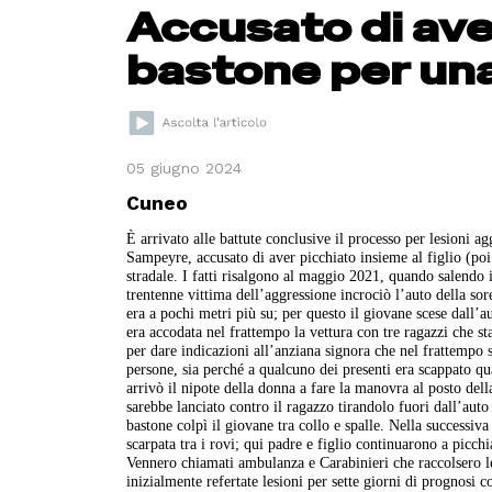
Accusato di ave
bastone per una
05 giugno 2024
Cuneo
È arrivato alle battute conclusive il processo per lesioni a
Sampeyre, accusato di aver picchiato insieme al figlio (po
stradale. I fatti risalgono al maggio 2021, quando salendo 
trentenne vittima dell’aggressione incrociò l’auto della sore
era a pochi metri più su; per questo il giovane scese dall’a
era accodata nel frattempo la vettura con tre ragazzi che s
per dare indicazioni all’anziana signora che nel frattempo s
persone, sia perché a qualcuno dei presenti era scappato qu
arrivò il nipote della donna a fare la manovra al posto dell
sarebbe lanciato contro il ragazzo tirandolo fuori dall’auto
bastone colpì il giovane tra collo e spalle. Nella successiva
scarpata tra i rovi; qui padre e figlio continuarono a picchi
Vennero chiamati ambulanza e Carabinieri che raccolsero le 
inizialmente refertate lesioni per sette giorni di prognosi c