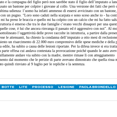
tato e la compagna del figlio però non sarebbe stato il figlio dell’imputato a lanc
sato un bastone per colpire i giovane al collo. Una versione dei fatti che però 
’ultima udienza: l’uomo ha infatti ammesso di essersi avvicinato con un bastone
o con un pugno. “Loro sono caduti nella scarpata e sono sceso anche io - ha con
i mi ha preso le braccia e quello mi ha colpito con un calcio che mi ha fatto salta
istruttoria è emerso che tra le due famiglie c’erano vecchi dissapori per una ques
uelle cose, è lui che ancora rinvanga il passato ed è aggressivo con noi”. Al 
ttolineato l’oggettività delle prove raccolte in istruttoria, a partire dalla prese
esse le attenuanti, ha chiesto la condanna dell’imputato a otto mesi di reclusione
chiesto un risarcimento di 22.000 euro comprensivo delle spese mediche e della p
 edile, ha subìto a causa delle lesioni riportate. Per la difesa invece si era tratt
alla parte offesa cui andava contestata la provocazione poiché quando le auto ave
quillamente andare via subito con la madre, mentre rimase lì con atteggiamento
cimento dal momento che le perizie di parte avevano dimostrato che quella rissa
to quindi rinviato al 9 luglio per le repliche e la sentenza.
BOTTE
LITE
PROCESSO
LESIONE
PAOLA BRONDELLO