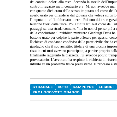
dei continui dolori alla testa. Secondo la sorella dell’impu
contro il ragazzo ma il contrario e S. M. non avrebbe mai u
con quanto dichiarato dallo stesso imputato nel corso dell
averlo usato per difendersi dal giovane che voleva colpirl
l’imputato - e l’ho bloccato a terra. Poi uno dei tre ragazz
telefono fuori dalla tasca. Poi è finita lì”. Nel corso dell’
passaggi su una strada comune, “ma io non ci penso più a q
della conclusione il pubblico ministero Gianluigi Datta ha so
bastone usato per colpire la parte offesa e per questo, conc
Richiesta di condanna condivisa dalla parte civile che ha 
guadagno che il suo assistito, titolare di una piccola impresa
rissa in cui tutti avevano partecipato, a partire proprio d
finalmente raggiunto la piazzetta, lui avrebbe potuto tran
provocatorio. L’avvocato ha respinto la richiesta di risar
influito su un problema fisico preesistente. Il processo è sta
STRADALE
AUTO
SAMPEYRE
LESIONI
PRO LOCO VOTTIGNASCO