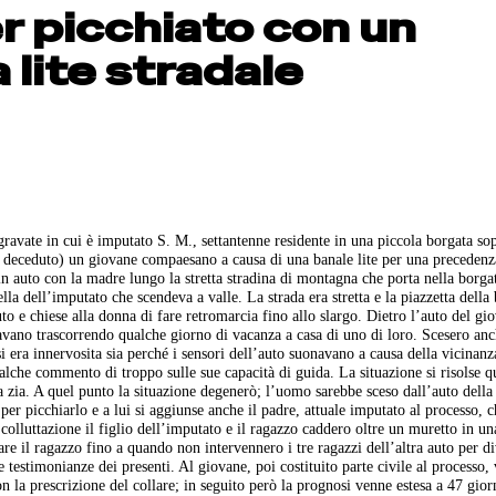
r picchiato con un
 lite stradale
ggravate in cui è imputato S. M., settantenne residente in una piccola borgata so
i deceduto) un giovane compaesano a causa di una banale lite per una precedenz
in auto con la madre lungo la stretta stradina di montagna che porta nella borgat
lla dell’imputato che scendeva a valle. La strada era stretta e la piazzetta della
uto e chiese alla donna di fare retromarcia fino allo slargo. Dietro l’auto del gio
tavano trascorrendo qualche giorno di vacanza a casa di uno di loro. Scesero anc
i era innervosita sia perché i sensori dell’auto suonavano a causa della vicinanz
alche commento di troppo sulle sue capacità di guida. La situazione si risolse 
a zia. A quel punto la situazione degenerò; l’uomo sarebbe sceso dall’auto della 
 per picchiarlo e a lui si aggiunse anche il padre, attuale imputato al processo, 
 colluttazione il figlio dell’imputato e il ragazzo caddero oltre un muretto in un
are il ragazzo fino a quando non intervennero i tre ragazzi dell’altra auto per di
testimonianze dei presenti. Al giovane, poi costituito parte civile al processo,
on la prescrizione del collare; in seguito però la prognosi venne estesa a 47 gior