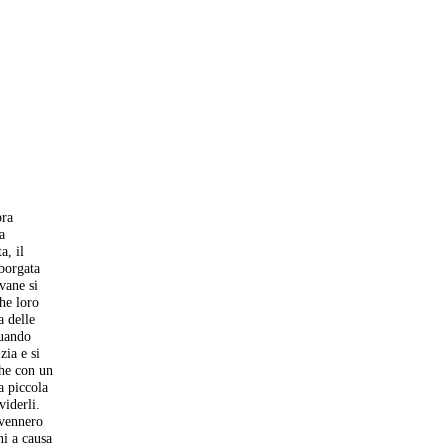
pra
a
a, il
 borgata
vane si
he loro
a delle
quando
zia e si
che con un
a piccola
viderli.
 vennero
ni a causa