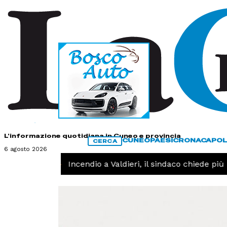
HOME
CONTATTI
L'informazione quotidiana in Cuneo e provincia
CUNEO
PAESI
CRONACA
POL
CERCA
6 agosto 2026
CRONACA -
Incendio a Valdieri, il sindaco chiede più in