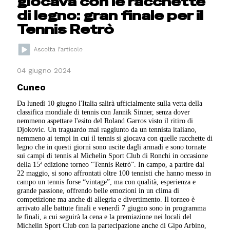
giocava con le racchette
di legno: gran finale per il
Tennis Retrò
04 giugno 2024
Cuneo
Da lunedì 10 giugno l'Italia salirà ufficialmente sulla vetta della
classifica mondiale di tennis con Jannik Sinner, senza dover
nemmeno aspettare l'esito del Roland Garros visto il ritiro di
Djokovic. Un traguardo mai raggiunto da un tennista italiano,
nemmeno ai tempi in cui il tennis si giocava con quelle racchette di
legno che in questi giorni sono uscite dagli armadi e sono tornate
sui campi di tennis al Michelin Sport Club di Ronchi in occasione
della 15ª edizione torneo “Tennis Retrò”. In campo, a partire dal
22 maggio, si sono affrontati oltre 100 tennisti che hanno messo in
campo un tennis forse “vintage”, ma con qualità, esperienza e
grande passione, offrendo belle emozioni in un clima di
competizione ma anche di allegria e divertimento. Il torneo è
arrivato alle battute finali e venerdì 7 giugno sono in programma
le finali, a cui seguirà la cena e la premiazione nei locali del
Michelin Sport Club con la partecipazione anche di Gipo Arbino,