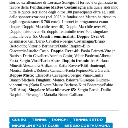
storico ex allenatore di Lorenzo Sonego. Il torneo è organizzato in
favore della
Fondazione Matteo Costamagna
alla quale andranno
tutte le quote iscrizione degli oltre 100 partecipanti oltre agli utili
delle sponsorizzazioni (nel 2023 la fondazione Matteo ha ricevuto
dagli organizzatori 6.700 euro). I tornei in programma erano
cinque: Doppio Maschile over 40, Doppio Maschile over 60,
Doppio misto over 45, doppio femminile over 40 e singolare
maschile over 65.
Questi i semifinalisti.
Doppio Over 60:
Gianmarco Gili/Dario Cavallera-Sergio Costamagna/Bruno
Bertolotto; Vittorio Bertinetti/Duilio Raspini-Elio
Giaccardi/Aurelio Cosio.
Doppio Over 40:
Paolo Peirotti/Vito jr
Battista-Dario Cavallera/Aurelio Cosio; Valter Paoletto/Alberto
Fusta-Sergio Vinai/Ilario Abate.
Doppio femminile:
Adriana
Minetti/Alessandra Ardizzone-Katia Rovere/Kitti Bontempi;
Monica Balestra/Roberta Caneschi-Paola Pepino/Mara Garelli.
Doppio Misto:
Elisabetta Cavagnero/Sergio Vinai-Emilia
Bianco/Michele Funghini; Monica Balestra/Giuseppe Giudice-
vincenti tra (Katia Rovere/Mauro Barbero-Kitti Bontempi/Fabio
Dell’Aira).
Singolare Maschile over 65:
Sergio Parola-Duilio
Raspini e Pierangelo Mattalia-Bruno Galliano.
CUNEO
TENNIS
RONCHI
TENNIS RETRÒ
MICHELIN SPORT CLUB
SERGIO COSTAMAGNA