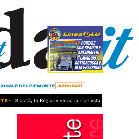
a
ACCEDI
ABBONATI
GIONALE DEL PIEMONTE
ABBONATI
E -
Siccità, la Regione verso la richiesta dello stato di ca