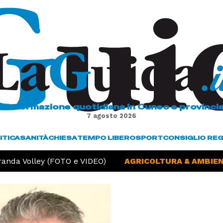
L'informazione quotidiana in Cuneo e provinci
7 agosto 2026
ITICA
SANITÀ
CHIESA
TEMPO LIBERO
SPORT
CONSIGLIO RE
anda Volley (FOTO e VIDEO)
AGRICOLTURA & AMBIENT