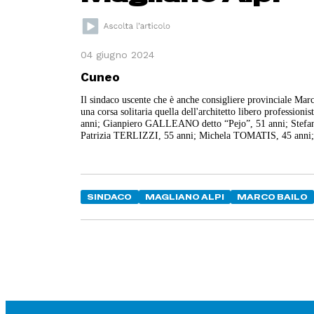
04 giugno 2024
Cuneo
Il sindaco uscente che è anche consigliere provinciale Marc
una corsa solitaria quella dell'architetto libero professionis
anni;
Gianpiero GALLEANO detto “Pejo”, 51 anni;
Stef
Patrizia TERLIZZI, 55 anni;
Michela TOMATIS, 45 anni
SINDACO
MAGLIANO ALPI
MARCO BAILO