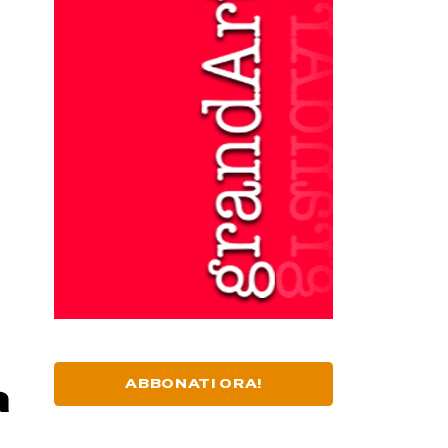
ABBONATI ORA!
a