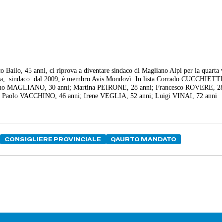
o Bailo, 45 anni, ci riprova a diventare sindaco di Magliano Alpi per la quarta 
ta,
sindaco dal 2009, è membro Avis Mondovì. In lista Corrado CUCCHIETTI
ano MAGLIANO, 30 anni;
Martina PEIRONE, 28 anni;
Francesco ROVERE, 28
;
Paolo VACCHINO, 46 anni;
Irene VEGLIA, 52 anni;
Luigi VINAI, 72 anni
CONSIGLIERE PROVINCIALE
QAURTO MANDATO