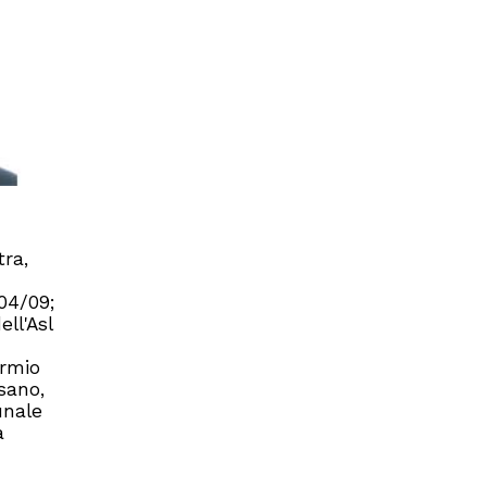
tra,
04/09;
ll'Asl
armio
sano,
unale
a