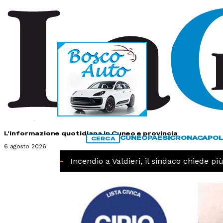
HOME
CONTATTI
L'informazione quotidiana in Cuneo e provincia
CUNEO
PAESI
CRONACA
POL
CERCA
6 agosto 2026
CRONACA -
Incendio a Valdieri, il sindaco chiede più i