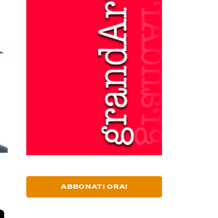
ABBONATI ORA!
a