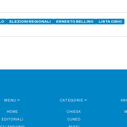
LO
ELEZIONI REGIONALI
ERNESTO BELLINO
LISTA CIRIO
MENU
CATEGORIE
AR
HOME
CHIESA
M
EDITORIALI
CUNEO
CALENDARIO
PAESI