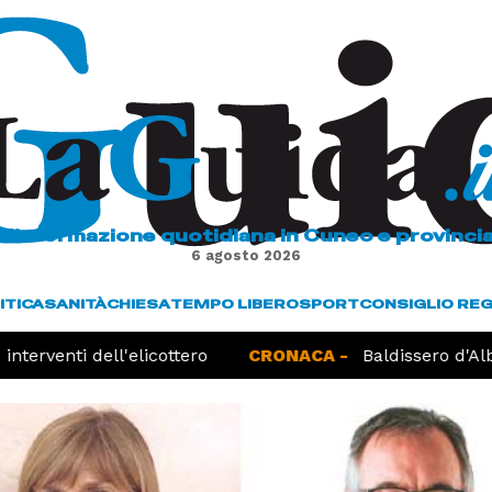
L'informazione quotidiana in Cuneo e provinci
6 agosto 2026
ITICA
SANITÀ
CHIESA
TEMPO LIBERO
SPORT
CONSIGLIO RE
nterventi dell'elicottero
CRONACA -
Baldissero d'Alba