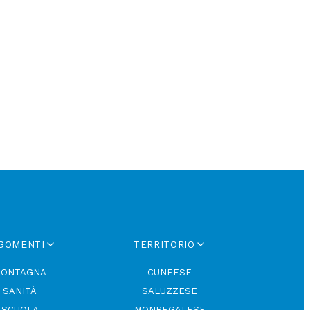
GOMENTI
TERRITORIO
ONTAGNA
CUNEESE
SANITÀ
SALUZZESE
SCUOLA
MONREGALESE