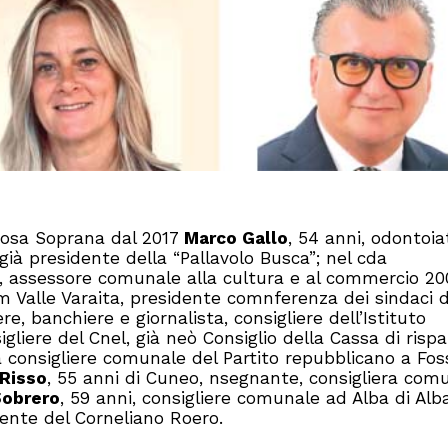
abosa Soprana dal 2017
Marco Gallo
, 54 anni, odontoia
già presidente della “Pallavolo Busca”; nel cda
04, assessore comunale alla cultura e al commercio 20
m Valle Varaita, presidente comnferenza dei sindaci de
ere, banchiere e giornalista, consigliere dell’Istituto
gliere del Cnel, già neò Consiglio della Cassa di risp
à consigliere comunale del Partito repubblicano a Fos
 Risso
, 55 anni di Cuneo, nsegnante, consigliera com
Sobrero
, 59 anni, consigliere comunale ad Alba di Alb
dente del Corneliano Roero.