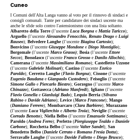
Cuneo
I Comuni dell'Alta Langa vanno al voto per il rinnovo di sindaci e
consigli comunali. Tante per candidature dei sindaci uscente ma
anche le sfide solo contro l'astensionismo con una lista soltanto.
Albaretto della Torre
(l’uscente
Luca Borgna
e
Mattia Taricco
);
Arguello
(l’uscente
Alessandro Fenocchio, Renato Drago
e
Luigi
Rauseo
);
Belvedere Langhe
(l’uscente
Biagina Cartosio
);
Bonvicino
(l’uscente
Giuseppe Mondone
e
Diego Montiglio
);
Borgomale
(l’uscente
Marco Grasso)
;
Bosia
(l’uscente
Ettore
Secco
);
Bossolasco
(l’uscente
Franco Grosso
e
Danilo Allochis
);
Camerana
(l’uscente
Massimiliano Romano
);
Castelletto Uzzone
(l’uscente
Gabriele Molinari
);
Castino
(l’uscente
Enrico
Paroldo
);
Cerretto Langhe
(
Flavio Borgna
);
Cissone
(l’uscente
Eugenio Baudana
e
Gianpaolo Custodero
);
Feisoglio
(l’uscente
Simone Gallo
e
Piercarlo Biestro
);
Gorzegno
(l’uscente
Marco
Chinazzo
);
Gottasecca
(
Adriano Manfredi
);
Igliano
(l’uscente
Flavio Gonella
e
Gianluigi Bado
);
Lequio Berria
(
Silvano
Rabino
e
Davide Adriano
);
Levice
(
Marco Francone
);
Mango
(
Damiano Ferrero
);
Mombarcaro
(
Clara Barbiero
);
Murazzano
(l’uscente
Luca Viglierchio
e
Alberto Troia
);
Neviglie
(l’uscente
Corrado Benotto
);
Niella Belbo
(l’uscente
Emanuele Sottimano
);
Paroldo
(
Andrea Ferro
);
Perletto
(
Piergiuseppe Tealdo
e
Daniele
Carbone
);
Rocchetta Belbo
(l’uscente
Valter Sandri
);
San
Benedetto Belbo
(
Daniele Cerrato
e
Romano Fresia Dotta
);
Serravalle Langhe
(l’uscente
Davide Falletto
e
Diego Brusco
);