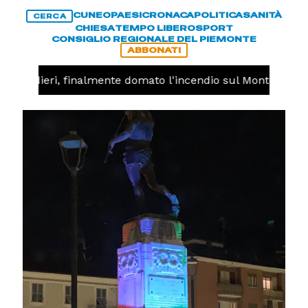
CUNEO
PAESI
CRONACA
POLITICA
SANITÀ
CERCA
CHIESA
TEMPO LIBERO
SPORT
CONSIGLIO REGIONALE DEL PIEMONTE
ABBONATI
-
Valdieri, finalmente domato l'incendio sul Monte Piastr