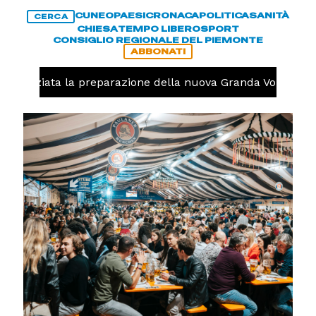
CUNEO
PAESI
CRONACA
POLITICA
SANITÀ
CERCA
CHIESA
TEMPO LIBERO
SPORT
CONSIGLIO REGIONALE DEL PIEMONTE
ABBONATI
lo, iniziata la preparazione della nuova Granda Volley (FO