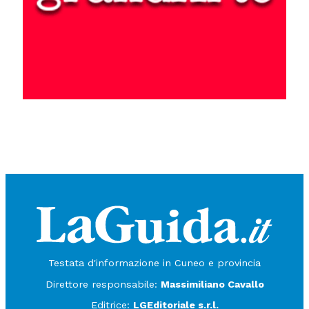
Testata d'informazione in Cuneo e provincia
Direttore responsabile:
Massimiliano Cavallo
Editrice:
LGEditoriale s.r.l.