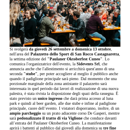
Si svolgerà
da giovedì 26 settembre a domenica 13 ottobre
,
nell'area del
Palazzetto dello Sport di San Rocco Castagnaretta
,
la settima edizione del
"Paulaner Oktoberfest Cuneo"
. Lo
comunica l'organizzatrice dell'evento, la
Sidevents Srl
, che
annuncia anche che l'allestimento si arricchirà quest'anno di una
seconda
"stube"
, per poter accogliere al meglio il pubblico anche
quando il padiglione principale sarà pieno. Dal momento che una
porzionale marginale della zona antistante il palazzetto sarà
interessata in quel periodo dai lavori di realizzazione di una nuova
palestra, è stata rivista la disposizione degli spazi della rassegna. È
stato previsto un
unico ingresso
che darà prima accesso al luna
park e quindi al beer garden, alle due stube e infine al padiglione
principale, cuore dell’evento. I vistatori disporranno, inoltre, di un
ampio parcheggio
su un prato adiacente corso De Gasperi, mentre
sarà
pedonalizzato il tratto di via Viglione
che conduce davanti
all’entrata del Paulaner Oktoberfest Cuneo. La manifestazione
aprirà i battenti al pubblico dal giovedì alla domenica su
tre fine