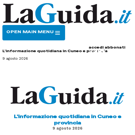
OPEN MAIN MENU
HOME
CONTATTI
accedi
abbonati
L'informazione quotidiana in Cuneo e provincia
9 agosto 2026
L'informazione quotidiana in Cuneo e
provincia
9 agosto 2026