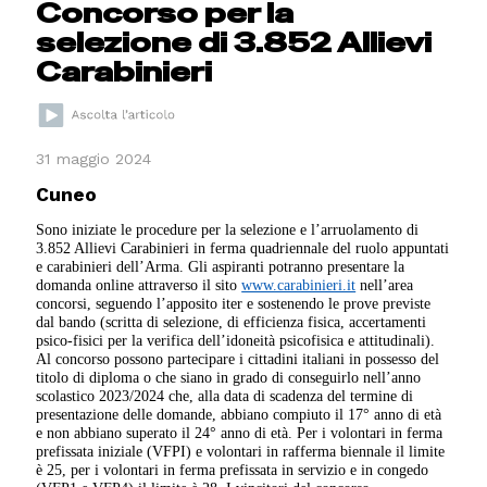
Concorso per la
selezione di 3.852 Allievi
Carabinieri
31 maggio 2024
Cuneo
Sono iniziate le procedure per la selezione e l’arruolamento di
3.852 Allievi Carabinieri in ferma quadriennale del ruolo appuntati
e carabinieri dell’Arma. Gli aspiranti potranno presentare la
domanda online attraverso il sito
www.carabinieri.it
nell’area
concorsi, seguendo l’apposito iter e sostenendo le prove previste
dal bando (scritta di selezione, di efficienza fisica, accertamenti
psico-fisici per la verifica dell’idoneità psicofisica e attitudinali).
Al concorso possono partecipare i cittadini italiani in possesso del
titolo di diploma o che siano in grado di conseguirlo nell’anno
scolastico 2023/2024 che, alla data di scadenza del termine di
presentazione delle domande, abbiano compiuto il 17° anno di età
e non abbiano superato il 24° anno di età. Per i volontari in ferma
prefissata iniziale (VFPI) e volontari in rafferma biennale il limite
è 25, per i volontari in ferma prefissata in servizio e in congedo