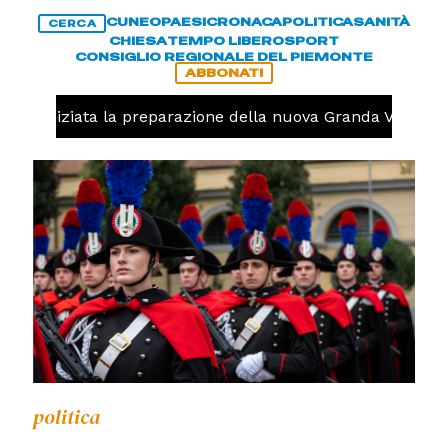
CUNEO
PAESI
CRONACA
POLITICA
SANITÀ
CERCA
CHIESA
TEMPO LIBERO
SPORT
CONSIGLIO REGIONALE DEL PIEMONTE
ABBONATI
olo, iniziata la preparazione della nuova Granda Volley (
politica