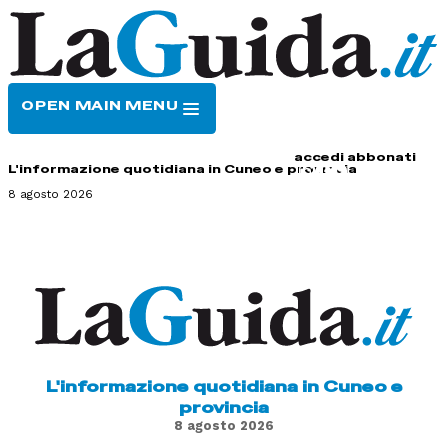
OPEN MAIN MENU
HOME
CONTATTI
accedi
abbonati
L'informazione quotidiana in Cuneo e provincia
8 agosto 2026
L'informazione quotidiana in Cuneo e
provincia
8 agosto 2026