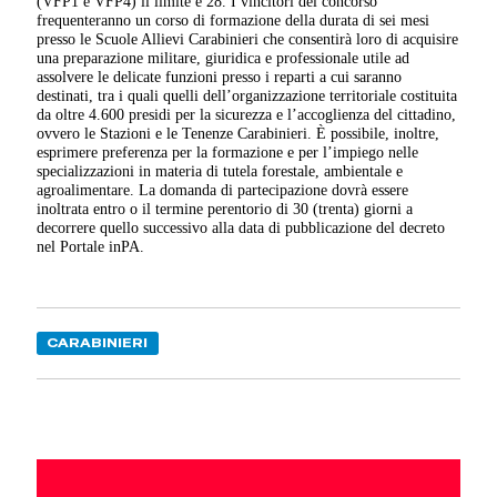
(VFP1 e VFP4) il limite è 28. I vincitori del concorso
frequenteranno un corso di formazione della durata di sei mesi
presso le Scuole Allievi Carabinieri che consentirà loro di acquisire
una preparazione militare, giuridica e professionale utile ad
assolvere le delicate funzioni presso i reparti a cui saranno
destinati, tra i quali quelli dell’organizzazione territoriale costituita
da oltre 4.600 presidi per la sicurezza e l’accoglienza del cittadino,
ovvero le Stazioni e le Tenenze Carabinieri. È possibile, inoltre,
esprimere preferenza per la formazione e per l’impiego nelle
specializzazioni in materia di tutela forestale, ambientale e
agroalimentare. La domanda di partecipazione dovrà essere
inoltrata entro o il termine perentorio di 30 (trenta) giorni a
decorrere quello successivo alla data di pubblicazione del decreto
nel Portale inPA.
CARABINIERI