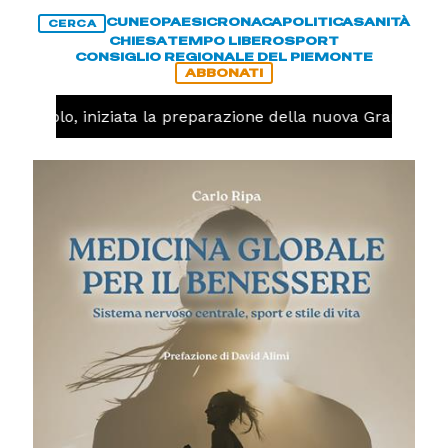
CUNEO
PAESI
CRONACA
POLITICA
SANITÀ
CERCA
CHIESA
TEMPO LIBERO
SPORT
CONSIGLIO REGIONALE DEL PIEMONTE
ABBONATI
allavolo, iniziata la preparazione della nuova Granda Vol