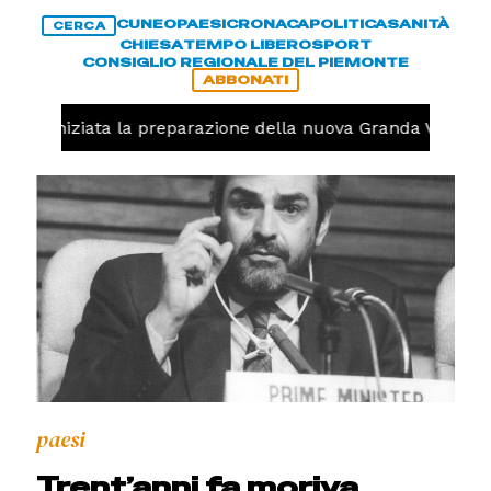
CUNEO
PAESI
CRONACA
POLITICA
SANITÀ
CERCA
CHIESA
TEMPO LIBERO
SPORT
CONSIGLIO REGIONALE DEL PIEMONTE
ABBONATI
olo, iniziata la preparazione della nuova Granda Volley (
paesi
Trent’anni fa moriva