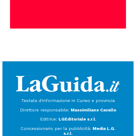
Testata d'informazione in Cuneo e provincia
Direttore responsabile:
Massimiliano Cavallo
Editrice:
LGEditoriale s.r.l.
Concessionario per la pubblicità:
Media L.G.
s.r.l.