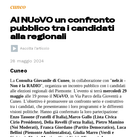
cuneo
Al NUoVO un confronto
pubblico tra i candidati
alla regionali
28 maggio 2024
Cuneo
La
Consulta Giovanile di Cuneo
, in collaborazione con "
nelr.it -
Non è la RADIO
", organizza un incontro pubblico con i candidati
alle elezioni regionali del Piemonte. L'evento si terrà
mercoledì 29
maggio
alle 19 presso il
NUoVO
, in Via Parco della Gioventù a
Cuneo. L'obiettivo è promuovere un confronto serio e costruttivo
tra i candidati, che presenteranno i loro programmi e le differenti
visioni politiche. Hanno già confermato la loro partecipazione:
Enzo Tassone (Fratelli d'Italia),
Marco Gallo (Lista Civica
Cirio Presidente),
Delia Revelli (Forza Italia),
Pietro Mamino
(Noi Moderati),
Franca Giordano (Partito Democratico),
Luca
Bellini (Piemonte Ambientalista),
Giulia Marro (Verdi e