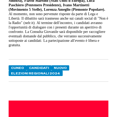
Sinistra),
Flavio Martino (Stati Uniti d'Europa),
Luca
Paschiero (Pentenero Presidente),
Ivano Martinetti
(Movimento 5 Stelle),
Lorenza Ameglio (Piemonte Popolare).
Al momento, non sono pervenute risposte da parte di Lega e
Libertà. Il dibattito sarà trasmesso anche sui canali social di "Non è
la Radio" (nelr.it). Al termine dell'incontro, i candidati avranno
l'opportunità di dialogare con i presenti durante un aperitivo di
confronto. La Consulta Giovanile sarà disponibile per raccogliere
eventuali domande dal pubblico, che verranno successivamente
sottoposte ai candidati. La partecipazione all'evento è libera e
gratuita.
CUNEO
CANDIDATI
NUOVO
ELEZIONI REGIONALI 2024