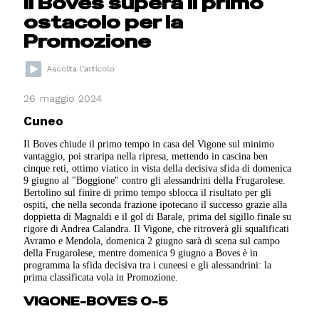
Il Boves supera il primo
ostacolo per la
Promozione
26 maggio 2024
Cuneo
Il Boves chiude il primo tempo in casa del Vigone sul minimo
vantaggio, poi straripa nella ripresa, mettendo in cascina ben
cinque reti, ottimo viatico in vista della decisiva sfida di domenica
9 giugno al "Boggione" contro gli alessandrini della Frugarolese.
Bertolino sul finire di primo tempo sblocca il risultato per gli
ospiti, che nella seconda frazione ipotecano il successo grazie alla
doppietta di Magnaldi e il gol di Barale, prima del sigillo finale su
rigore di Andrea Calandra. Il Vigone, che ritroverà gli squalificati
Avramo e Mendola, domenica 2 giugno sarà di scena sul campo
della Frugarolese, mentre domenica 9 giugno a Boves è in
programma la sfida decisiva tra i cuneesi e gli alessandrini: la
prima classificata vola in Promozione.
VIGONE-BOVES 0-5