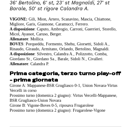
36' Bertolino, 6' st, 23' st Magnaldi, 27' st
Barale, 50' st rigore Calandra A.
VIGONE:
Gili, Mion, Artero, Scanavino, Mascia, Chiattone,
Migliore, Garis, Giannone, Caramucci, Ferrero.
A disposizione
: Caputo, Ambrogio, Carroni, Guerrieri, Storello,
Micol, Ayassot, Caruso, Berger.
Allenatore
: Mollica.
BOVES
: Porqueddu, Formento, Shehu, Giorsetti, Sidoli A.,
Rinaudo, Giraudo, Armitano, Orlando, Bertolino, Magnaldi.
A disposizione
: Silvestro, Calandra A., Polizzotto, Comba,
Giordano St., Giordano Sa., Barale, Sidoli N., Civalleri.
Allenatore
: Calandra P.
Prima categoria, terzo turno play-off
- prima giornata
Girone A: Mappanese-BSR Grugliasco 0-1, Union Novara-Virtus
Vercelli in corso
Prossimo turno (domenica 2 giugno): Virtus Vercelli-Mappanese,
BSR Grugliasco-Union Novara
Girone B: Vigone-Boves 0-5, riposava Frugarolese
Prossimo turno (domenica 2 giugno): Frugarolese-Vigone