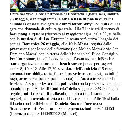
Entra nel vivo la festa patronale di Confreria. Questa sera,
sabato
25 maggio
, è in programma la
cena a base di paella di carne
,
durante la quale si svolgerà il
quiz “Dottor Why”
. Si tratta di una
gara con domande di cultura generale. Alle 21 inizierà il torneo di
beer pong
a squadre (riservato ai maggiorenni) e, dalle 22, si balla
con la
musica di dj Iso
. Durante la serata sarà attivo l’angolo dei
panini.
Domenica 26 maggio
, alle 10 la
Messa
, seguita dalla
processione
per le vie della frazione (via Molino Morra e via San
Damiano Macra) con la statua della Madonna del Buon Consiglio.
Per l’occasione, in collaborazione con l’associazione InBeach è
stato organizzato un torneo di
beach soccer
junior per ragazzi
under 8, 10 e 12. Alle 12,30
raviolata dell’amicizia
(15 euro,
prenotazione obbligatoria; il menù prevede tre antipasti, ravioli al
ragù, arrosto con patate, pane e acqua) nell’area attrezzata della
frazione. A seguire
festa della pallavolo
con la presentazione delle
squadre degli “Amici di Confreria” della stagione 2023-2024 e, a
seguire,
mini torneo di pallavolo
, aperto a tutti i bambini e
ragazzi, con merenda offerta a tutti i partecipanti. Alle 15 si balla
il
liscio
con l’esibizione di
Daniela Busso e l’orchestra
Scacciapensieri
. Per informazioni e prenotazioni: 3392140453
(Lorenza) oppure 3440493752 (Michael).