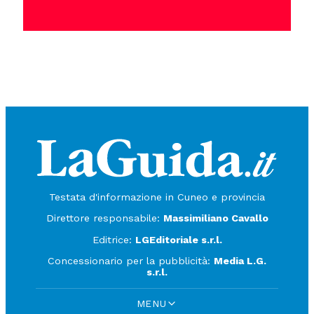
Testata d'informazione in Cuneo e provincia
Direttore responsabile:
Massimiliano Cavallo
Editrice:
LGEditoriale s.r.l.
Concessionario per la pubblicità:
Media L.G.
s.r.l.
MENU