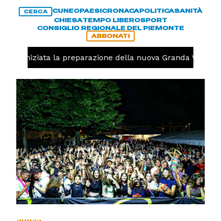
CUNEO
PAESI
CRONACA
POLITICA
SANITÀ
CERCA
CHIESA
TEMPO LIBERO
SPORT
CONSIGLIO REGIONALE DEL PIEMONTE
ABBONATI
volo, iniziata la preparazione della nuova Granda Volley (