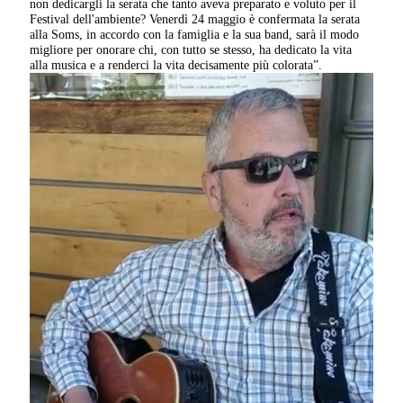
non dedicargli la serata che tanto aveva preparato e voluto per il
Festival dell'ambiente? Venerdì 24 maggio è confermata la serata
alla Soms, in accordo con la famiglia e la sua band, sarà il modo
migliore per onorare chi, con tutto se stesso, ha dedicato la vita
alla musica e a renderci la vita decisamente più colorata”.