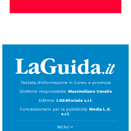
Testata d'informazione in Cuneo e provincia
Direttore responsabile:
Massimiliano Cavallo
Editrice:
LGEditoriale s.r.l.
Concessionario per la pubblicità:
Media L.G.
s.r.l.
MENU