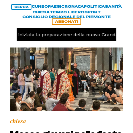
CUNEO
PAESI
CRONACA
POLITICA
SANITÀ
CERCA
CHIESA
TEMPO LIBERO
SPORT
CONSIGLIO REGIONALE DEL PIEMONTE
ABBONATI
lavolo, iniziata la preparazione della nuova Granda Volley
chiesa