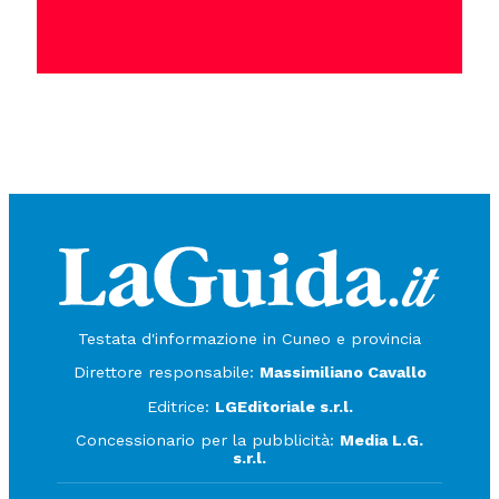
Testata d'informazione in Cuneo e provincia
Direttore responsabile:
Massimiliano Cavallo
Editrice:
LGEditoriale s.r.l.
Concessionario per la pubblicità:
Media L.G.
s.r.l.