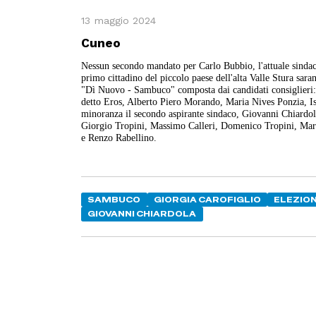
13 maggio 2024
Cuneo
Nessun secondo mandato per Carlo Bubbio, l'attuale sindaco
primo cittadino del piccolo paese dell'alta Valle Stura sara
"Dì Nuovo - Sambuco" composta dai candidati consiglieri:
detto Eros, Alberto Piero Morando, Maria Nives Ponzia, Isa
minoranza il secondo aspirante sindaco, Giovanni Chiardola
Giorgio Tropini, Massimo Calleri, Domenico Tropini, Mari
e Renzo Rabellino.
SAMBUCO
GIORGIA CAROFIGLIO
ELEZION
GIOVANNI CHIARDOLA