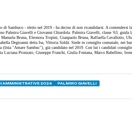
 di Sambuco - eletto nel 2019 - ha deciso di non ricandidarsi. A contendersi la
nno Palmira Giavelli e Giovanni Chiardola. Palmira Giavelli, classe '63, guida la
 Manuela Bruna, Eleonora Tropini, Gianpaolo Bruna, Raffaella Cavallotto, Ub
bella Degioanni detta Isa, Vittoria Soldà. Siede in consiglio comunale, nei ban
 (lista "Amare Sambuc"), già candidato nel 2019. Con lui i candidati consiglie
a Luciana Pronzato, Giuseppe Franchi, Giulia Fontana, Marco Rabellino, Iren
I AMMINISTRATIVE 2024
PALMIRO GIAVELLI