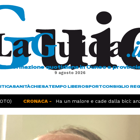
L'informazione quotidiana in Cuneo e provinci
9 agosto 2026
ITICA
SANITÀ
CHIESA
TEMPO LIBERO
SPORT
CONSIGLIO RE
O)
CRONACA -
Ha un malore e cade dalla bici: anzia