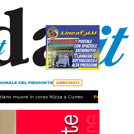
a
ACCEDI
ABBONATI
GIONALE DEL PIEMONTE
ABBONATI
no muore in corso Nizza a Cuneo
PAESI -
Ferrovia Cu