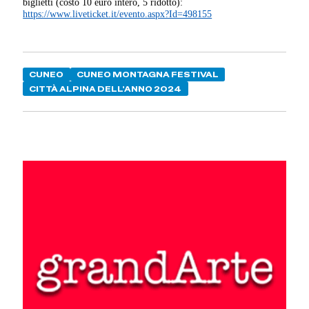
biglietti (costo 10 euro intero, 5 ridotto):
https://www.liveticket.it/evento.aspx?Id=498155
CUNEO
CUNEO MONTAGNA FESTIVAL
CITTÀ ALPINA DELL'ANNO 2024