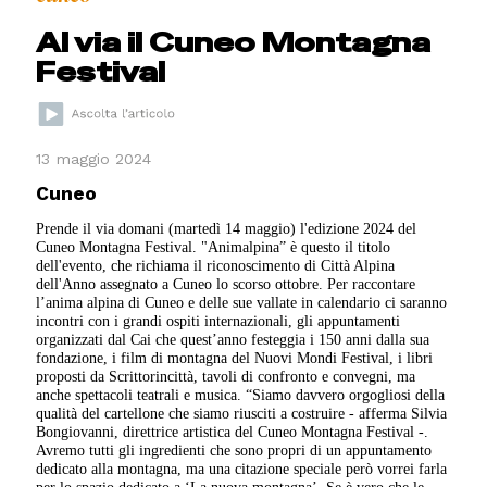
Al via il Cuneo Montagna
Festival
13 maggio 2024
Cuneo
Prende il via domani (martedì 14 maggio) l'edizione 2024 del
Cuneo Montagna Festival. "Animalpina” è questo il titolo
dell'evento, che richiama il riconoscimento di Città Alpina
dell'Anno assegnato a Cuneo lo scorso ottobre. Per raccontare
l’anima alpina di Cuneo e delle sue vallate in calendario ci saranno
incontri con i grandi ospiti internazionali, gli appuntamenti
organizzati dal Cai che quest’anno festeggia i 150 anni dalla sua
fondazione, i film di montagna del Nuovi Mondi Festival, i libri
proposti da Scrittorincittà, tavoli di confronto e convegni, ma
anche spettacoli teatrali e musica. “Siamo davvero orgogliosi della
qualità del cartellone che siamo riusciti a costruire - afferma Silvia
Bongiovanni, direttrice artistica del Cuneo Montagna Festival -.
Avremo tutti gli ingredienti che sono propri di un appuntamento
dedicato alla montagna, ma una citazione speciale però vorrei farla
per lo spazio dedicato a ‘La nuova montagna’. Se è vero che le