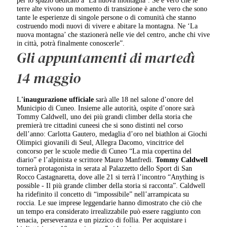
terre alte vivono un momento di transizione è anche vero che sono
tante le esperienze di singole persone o di comunità che stanno
costruendo modi nuovi di vivere e abitare la montagna. Ne ‘La
nuova montagna’ che stazionerà nelle vie del centro, anche chi vive
in città, potrà finalmente conoscerle”.
Gli appuntamenti di martedì
14 maggio
L
'inaugurazione ufficiale
sarà alle 18 nel salone d’onore del
Municipio di Cuneo. Insieme alle autorità, ospite d’onore sarà
Tommy Caldwell, uno dei più grandi climber della storia che
premierà tre cittadini cuneesi che si sono distinti nel corso
dell’anno: Carlotta Gautero, medaglia d’oro nel biathlon ai Giochi
Olimpici giovanili di Seul, Allegra Dacomo, vincitrice del
concorso per le scuole medie di Cuneo “La mia copertina del
diario” e l’alpinista e scrittore Mauro Manfredi.
Tommy Caldwell
tornerà protagonista in serata al Palazzetto dello Sport di San
Rocco Castagnaretta, dove alle 21 si terrà l’incontro “Anything is
possible - Il più grande climber della storia si racconta”. Caldwell
ha ridefinito il concetto di “impossibile” nell’arrampicata su
roccia. Le sue imprese leggendarie hanno dimostrato che ciò che
un tempo era considerato irrealizzabile può essere raggiunto con
tenacia, perseveranza e un pizzico di follia. Per acquistare i