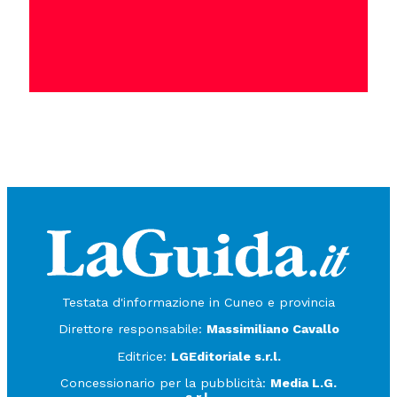
Testata d'informazione in Cuneo e provincia
Direttore responsabile:
Massimiliano Cavallo
Editrice:
LGEditoriale s.r.l.
Concessionario per la pubblicità:
Media L.G.