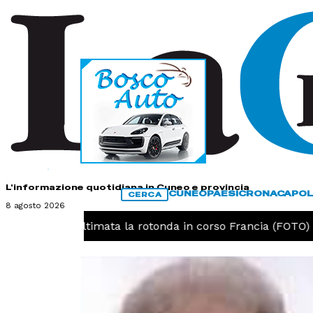
HOME
CONTATTI
L'informazione quotidiana in Cuneo e provincia
CUNEO
PAESI
CRONACA
POL
CERCA
8 agosto 2026
-
Cuneo, ultimata la rotonda in corso Francia (FOTO)