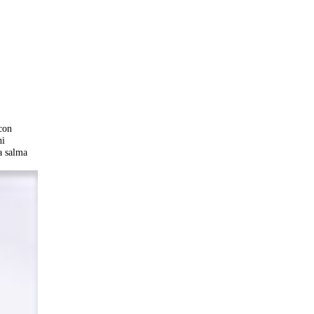
 con
ni
La salma