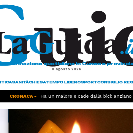
L'informazione quotidiana in Cuneo e provinci
8 agosto 2026
ITICA
SANITÀ
CHIESA
TEMPO LIBERO
SPORT
CONSIGLIO RE
CRONACA -
Ha un malore e cade dalla bici: anziano mu