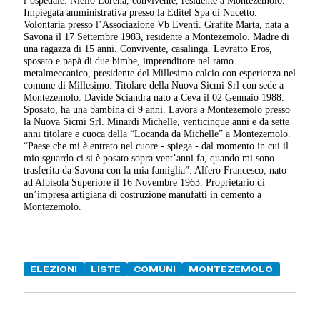
l’ospedale. Niello Lorena, convivente, residente a Montezemolo.
Impiegata amministrativa presso la Editel Spa di Nucetto.
Volontaria presso l’Associazione Vb Eventi. Grafite Marta, nata a
Savona il 17 Settembre 1983, residente a Montezemolo. Madre di
una ragazza di 15 anni. Convivente, casalinga. Levratto Eros,
sposato e papà di due bimbe, imprenditore nel ramo
metalmeccanico, presidente del Millesimo calcio con esperienza nel
comune di Millesimo. Titolare della Nuova Sicmi Srl con sede a
Montezemolo. Davide Sciandra nato a Ceva il 02 Gennaio 1988.
Sposato, ha una bambina di 9 anni. Lavora a Montezemolo presso
la Nuova Sicmi Srl. Minardi Michelle, venticinque anni e da sette
anni titolare e cuoca della “Locanda da Michelle” a Montezemolo.
“Paese che mi è entrato nel cuore - spiega - dal momento in cui il
mio sguardo ci si è posato sopra vent’anni fa, quando mi sono
trasferita da Savona con la mia famiglia”. Alfero Francesco, nato
ad Albisola Superiore il 16 Novembre 1963. Proprietario di
un’impresa artigiana di costruzione manufatti in cemento a
Montezemolo.
ELEZIONI
LISTE
COMUNI
MONTEZEMOLO