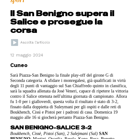
sport
Il San Benigno supera il
Salice e prosegue la
corsa
12 maggio 2024
Cuneo
Sarà Piazza-San Benigno la finale play-off del girone G di
Seconda categoria. A sfidare i monregalesi, già qualificati in virtù
degli 11 punti di vantaggio sul San Chiaffredo quinto in classifica,
sarà la squadra allenata da José Veneri, capace di ripetere la vittoria
contro il Salice ottenuta nell'ultima giornata di campionato. Allora
fu 1-0 per i gialloverdi, questa volta il risultato è stato di 3-2,
fissato dalla doppietta di Suleymani per gli ospiti e dalle reti di
Boukhench, Cissì e Pistoi per i padroni di casa. Domenica 19
maggio alle 16 si giocherà pertanto Piazza-San Benigno.
SAN BENIGNO-SALICE 3-2
Boukhench, Cissè, Pistoi (San), 2 Sulejmani (Sal)
SAN
BENIGNO
: Martini, Quaglia, Parola, Kone, Rosa, Bonetto,