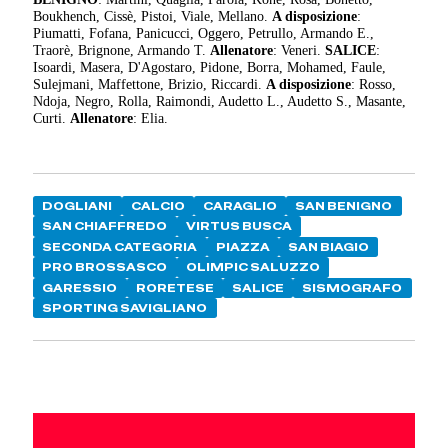
Boukhench, Cissè, Pistoi, Viale, Mellano.
A disposizione
:
Piumatti, Fofana, Panicucci, Oggero, Petrullo, Armando E.,
Traorè, Brignone, Armando T.
Allenatore
: Veneri.
SALICE
:
Isoardi, Masera, D'Agostaro, Pidone, Borra, Mohamed, Faule,
Sulejmani, Maffettone, Brizio, Riccardi.
A disposizione
: Rosso,
Ndoja, Negro, Rolla, Raimondi, Audetto L., Audetto S., Masante,
Curti.
Allenatore
: Elia.
DOGLIANI
CALCIO
CARAGLIO
SAN BENIGNO
SAN CHIAFFREDO
VIRTUS BUSCA
SECONDA CATEGORIA
PIAZZA
SAN BIAGIO
PRO BROSSASCO
OLIMPIC SALUZZO
GARESSIO
RORETESE
SALICE
SISMOGRAFO
SPORTING SAVIGLIANO