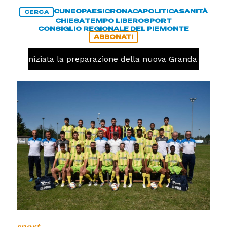
CUNEO
PAESI
CRONACA
POLITICA
SANITÀ
CERCA
CHIESA
TEMPO LIBERO
SPORT
CONSIGLIO REGIONALE DEL PIEMONTE
ABBONATI
avolo, iniziata la preparazione della nuova Granda Volley 