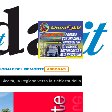
a
ACCEDI
ABBONATI
GIONALE DEL PIEMONTE
ABBONATI
tà, la Regione verso la richiesta dello stato di calamità nat