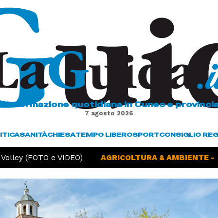
L'informazione quotidiana in Cuneo e provinci
7 agosto 2026
ITICA
SANITÀ
CHIESA
TEMPO LIBERO
SPORT
CONSIGLIO RE
ey (FOTO e VIDEO)
AGRICOLTURA & AMBIENTE -
Sicci