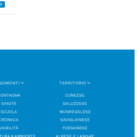
O
GOMENTI
TERRITORIO
ONTAGNA
CUNEESE
SANITÀ
SALUZZESE
SCUOLA
MONREGALESE
CRONACA
SAVIGLIANESE
VIABILITÀ
FOSSANESE
TURA & AMBIENTE
ALBESE E LANGHE