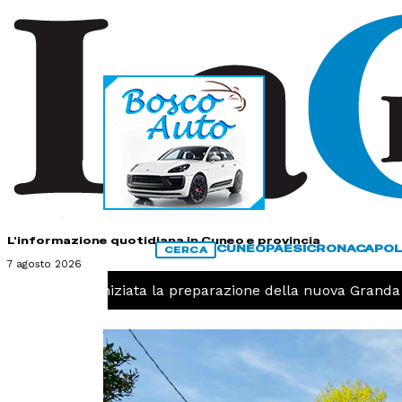
HOME
CONTATTI
L'informazione quotidiana in Cuneo e provincia
CUNEO
PAESI
CRONACA
POL
CERCA
7 agosto 2026
llavolo, iniziata la preparazione della nuova Granda Voll