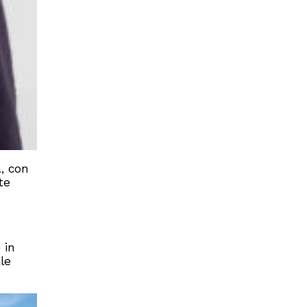
a, con
te
 in
le