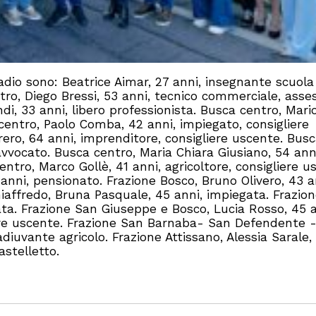
onadio sono: Beatrice Aimar, 27 anni, insegnante scuola
tro, Diego Bressi, 53 anni, tecnico commerciale, asse
i, 33 anni, libero professionista. Busca centro, Mari
centro, Paolo Comba, 42 anni, impiegato, consigliere
ero, 64 anni, imprenditore, consigliere uscente. Bus
avvocato. Busca centro, Maria Chiara Giusiano, 54 ann
ntro, Marco Gollè, 41 anni, agricoltore, consigliere u
 anni, pensionato. Frazione Bosco, Bruno Olivero, 43 a
iaffredo, Bruna Pasquale, 45 anni, impiegata. Frazio
ata. Frazione San Giuseppe e Bosco, Lucia Rosso, 45 a
ore uscente. Frazione San Barnaba- San Defendente 
iuvante agricolo. Frazione Attissano, Alessia Sarale,
stelletto.