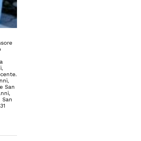
ssore
o
ca
i,
scente.
nni,
ne San
nni,
- San
 31