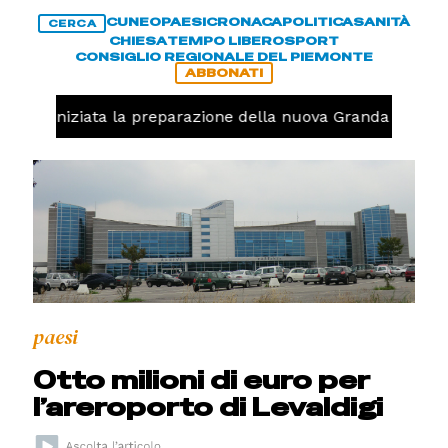
CUNEO
PAESI
CRONACA
POLITICA
SANITÀ
CERCA
CHIESA
TEMPO LIBERO
SPORT
CONSIGLIO REGIONALE DEL PIEMONTE
ABBONATI
avolo, iniziata la preparazione della nuova Granda Volley 
paesi
Otto milioni di euro per
l’areroporto di Levaldigi