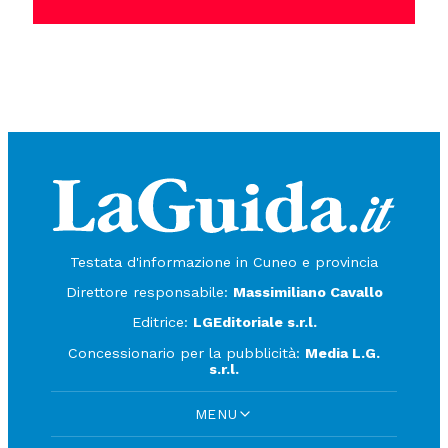
Testata d'informazione in Cuneo e provincia
Direttore responsabile:
Massimiliano Cavallo
Editrice:
LGEditoriale s.r.l.
Concessionario per la pubblicità:
Media L.G.
s.r.l.
MENU