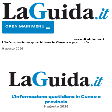
OPEN MAIN MENU
HOME
CONTATTI
accedi
abbonati
L'informazione quotidiana in Cuneo e provincia
9 agosto 2026
L'informazione quotidiana in Cuneo e
provincia
9 agosto 2026