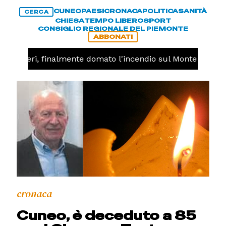
CUNEO
PAESI
CRONACA
POLITICA
SANITÀ
CERCA
CHIESA
TEMPO LIBERO
SPORT
CONSIGLIO REGIONALE DEL PIEMONTE
ABBONATI
Valdieri, finalmente domato l'incendio sul Monte Piastra
cronaca
Cuneo, è deceduto a 85