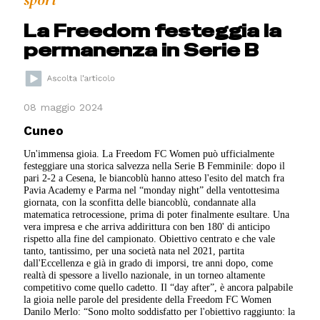
sport
La Freedom festeggia la
permanenza in Serie B
08 maggio 2024
Cuneo
Un'immensa gioia. La Freedom FC Women può ufficialmente
festeggiare una storica salvezza nella Serie B Femminile: dopo il
pari 2-2 a Cesena, le biancoblù hanno atteso l'esito del match fra
Pavia Academy e Parma nel “monday night” della ventottesima
giornata, con la sconfitta delle biancoblù, condannate alla
matematica retrocessione, prima di poter finalmente esultare. Una
vera impresa e che arriva addirittura con ben 180' di anticipo
rispetto alla fine del campionato. Obiettivo centrato e che vale
tanto, tantissimo, per una società nata nel 2021, partita
dall'Eccellenza e già in grado di imporsi, tre anni dopo, come
realtà di spessore a livello nazionale, in un torneo altamente
competitivo come quello cadetto. Il “day after”, è ancora palpabile
la gioia nelle parole del presidente della Freedom FC Women
Danilo Merlo: “Sono molto soddisfatto per l'obiettivo raggiunto: la