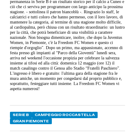
permanenza in Serie B è un risultato storico per il calcio a Cuneo e
ciò che ci serviva per programmare con largo anticipo la prossima
stagione. - sottolinea il patron biancoblù -. Ringrazio lo staff, le
calciatrici e tutti coloro che hanno permesso, con il loro lavoro, di
mantenere la categoria, al termine di una stagione molto difficile,
al cardiopalma, però chiusa con un risultato straordinario: un lustro
per la città, che potrà beneficiare di una visibilità a carattere
nazionale. Non bisogna dimenticare, inoltre, che dopo la Juventus
Women, in Piemonte, c'è la Freedom FC Women e questo ci
riempie d'orgoglio". Dopo un primo, ma appassionato, accenno di
festa presso gli impianti al “Parco della Gioventù” lunedì sera,
arriva nel weekend l'occasione propizia per celebrare la salvezza
insieme ai tifosi ed alla città: domenica 12 maggio (ore 12) il
match casalingo contro il Genoa allo Stadio “Fratelli Paschiero”.
L'ingresso è libero e gratuito: l'ultima gara della stagione fra le
mura amiche, un momento per congedarsi dal proprio pubblico e,
soprattutto, festeggiare tutti insieme. La Freedom FC Women vi
aspetta numerosi!
SERIE B
CAMPEGGIO ROCCASTELLA
GRAN PIEMONTE