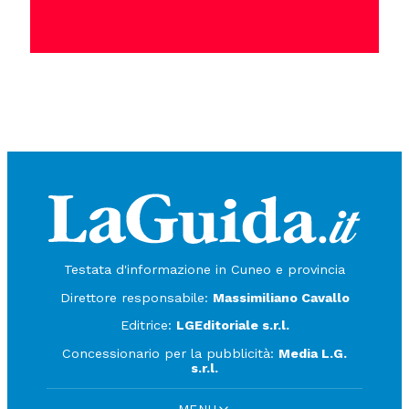
Testata d'informazione in Cuneo e provincia
Direttore responsabile:
Massimiliano Cavallo
Editrice:
LGEditoriale s.r.l.
Concessionario per la pubblicità:
Media L.G.
s.r.l.
MENU