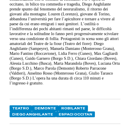
occitano, in bilico tra commedia e tragedia, Diego Anghilante
prende spunto dal fenomeno del neoruralismo, il ritorno dei
giovani alla montagna: Louren (Lorenzo), giovane di Torino,
abbandona l’università per fare l’apicultore e tornare a vivere al
paese da cui erano emigrati i suoi genitori. L’ostilità o
l’indifferenza dei pochi abitanti rimasti nel paese, le difficoltà
lavorative e la solitudine lo fanno però progressivamente scivolare
verso una condizione di follia. Protagonisti in scena sono gli attori
amatoriali del Teatre de la fiour (Teatro del fiore): Diego
Anghilante (Sampeyre), Manuela Damiano (Monterosso Grana),
Mario Fantino (Roccavione), Lidia Ferro (Cuneo), Max Gagliardi
(Cuneo), Guido Garnero (Borgo S.D.), Chiara Giordano (Boves),
Alessia Lucchino (Busca), Marta Marandola (Boves), Luciana Ortu
(Borgo S.D.), Marco Parola (Demonte) Roberto Parracone
(Valdieri), Anselmo Rosso (Monterosso Grana), Giulio Tarasco
(Borgo S.D.) L’opera ha una durata di circa 110 minuti e
l’ingresso è gratuito.
TEATRO
DEMONTE
ROBILANTE
DIEGO ANGHILANTE
ESPACI OCCITAN