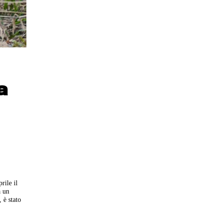
a
rile il
a un
 è stato