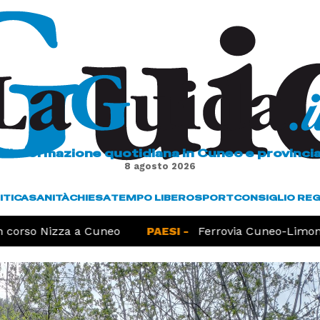
L'informazione quotidiana in Cuneo e provinci
8 agosto 2026
ITICA
SANITÀ
CHIESA
TEMPO LIBERO
SPORT
CONSIGLIO RE
corso Nizza a Cuneo
PAESI -
Ferrovia Cuneo-Limone, 