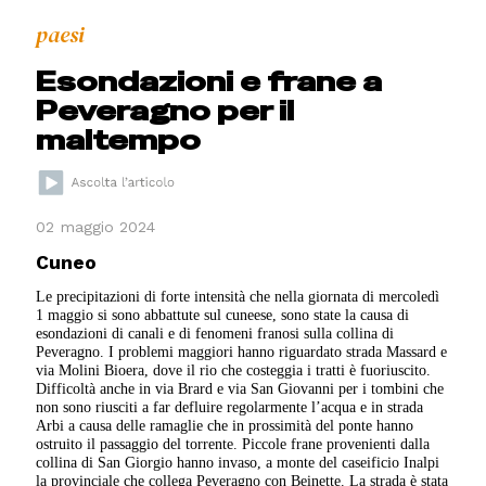
paesi
Esondazioni e frane a
Peveragno per il
maltempo
02 maggio 2024
Cuneo
Le precipitazioni di forte intensità che nella giornata di mercoledì
1 maggio si sono abbattute sul cuneese, sono state la causa di
esondazioni di canali e di fenomeni franosi sulla collina di
Peveragno. I problemi maggiori hanno riguardato strada Massard e
via Molini Bioera, dove il rio che costeggia i tratti è fuoriuscito.
Difficoltà anche in via Brard e via San Giovanni per i tombini che
non sono riusciti a far defluire regolarmente l’acqua e in strada
Arbi a causa delle ramaglie che in prossimità del ponte hanno
ostruito il passaggio del torrente. Piccole frane provenienti dalla
collina di San Giorgio hanno invaso, a monte del caseificio Inalpi
la provinciale che collega Peveragno con Beinette. La strada è stata