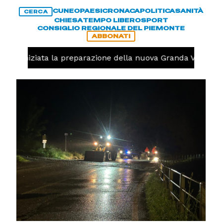
CUNEO
PAESI
CRONACA
POLITICA
SANITÀ
CERCA
CHIESA
TEMPO LIBERO
SPORT
CONSIGLIO REGIONALE DEL PIEMONTE
ABBONATI
olo, iniziata la preparazione della nuova Granda Volley (F