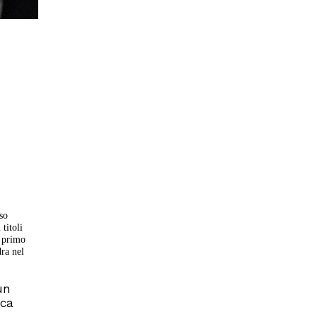
so
titoli
o primo
dra nel
un
ica