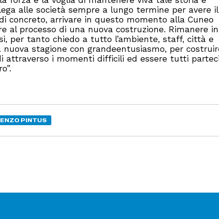
a forza e la voglia di mantenere viva tale storia e
lega alle società sempre a lungo termine per avere il
 di concreto, arrivare in questo momento alla Cuneo
re al processo di una nuova costruzione. Rimanere in
osi, per tanto chiedo a tutto l’ambiente, staff, città e
sta nuova stagione con grandeentusiasmo, per costruir
 attraverso i momenti difficili ed essere tutti partec
o”.
ENZO PINTUS