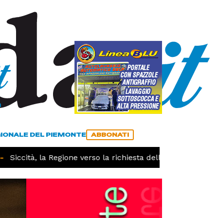
a
ACCEDI
ABBONATI
GIONALE DEL PIEMONTE
ABBONATI
Siccità, la Regione verso la richiesta dello stato di calamit