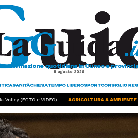
L'informazione quotidiana in Cuneo e provinci
8 agosto 2026
ITICA
SANITÀ
CHIESA
TEMPO LIBERO
SPORT
CONSIGLIO RE
Volley (FOTO e VIDEO)
AGRICOLTURA & AMBIENTE -