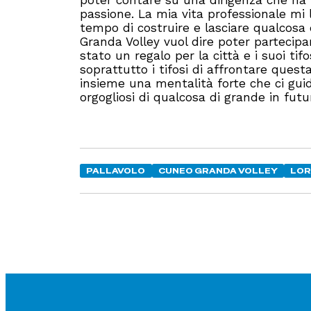
poter contare su una dirigenza che ha l
passione. La mia vita professionale mi 
tempo di costruire e lasciare qualcosa
Granda Volley vuol dire poter partecipa
stato un regalo per la città e i suoi tif
soprattutto i tifosi di affrontare que
insieme una mentalità forte che ci guidi
orgogliosi di qualcosa di grande in futur
PALLAVOLO
CUNEO GRANDA VOLLEY
LOR