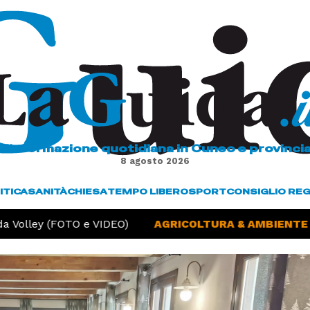
L'informazione quotidiana in Cuneo e provinci
8 agosto 2026
ITICA
SANITÀ
CHIESA
TEMPO LIBERO
SPORT
CONSIGLIO RE
olley (FOTO e VIDEO)
AGRICOLTURA & AMBIENTE -
Si