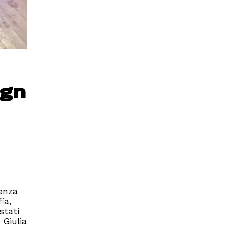
ign
denza
ia,
stati
 Giulia