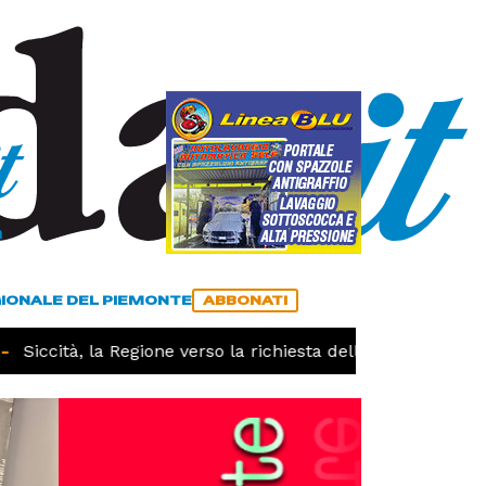
a
ACCEDI
ABBONATI
GIONALE DEL PIEMONTE
ABBONATI
ccità, la Regione verso la richiesta dello stato di calamità