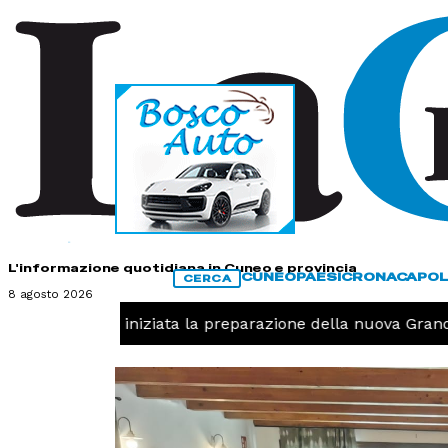
HOME
CONTATTI
L'informazione quotidiana in Cuneo e provincia
CUNEO
PAESI
CRONACA
POL
CERCA
8 agosto 2026
Pallavolo, iniziata la preparazione della nuova Granda V