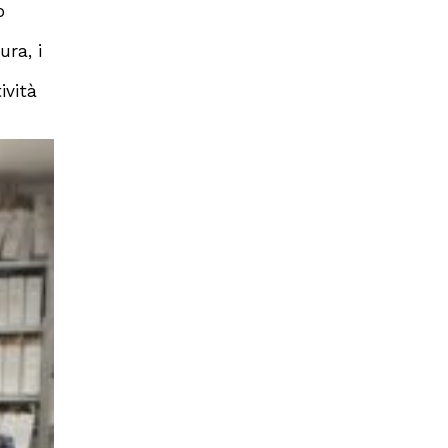
o
ura, i
ività