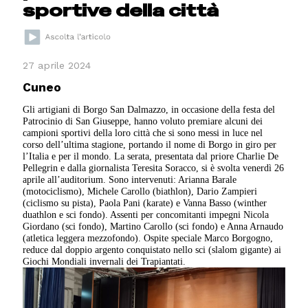
sportive della città
27 aprile 2024
Cuneo
Gli artigiani di Borgo San Dalmazzo, in occasione della festa del
Patrocinio di San Giuseppe, hanno voluto premiare alcuni dei
campioni sportivi della loro città che si sono messi in luce nel
corso dell’ultima stagione, portando il nome di Borgo in giro per
l’Italia e per il mondo. La serata, presentata dal priore Charlie De
Pellegrin e dalla giornalista Teresita Soracco, si è svolta venerdì 26
aprile all’auditorium. Sono intervenuti: Arianna Barale
(motociclismo), Michele Carollo (biathlon), Dario Zampieri
(ciclismo su pista), Paola Pani (karate) e Vanna Basso (winther
duathlon e sci fondo). Assenti per concomitanti impegni Nicola
Giordano (sci fondo), Martino Carollo (sci fondo) e Anna Arnaudo
(atletica leggera mezzofondo). Ospite speciale Marco Borgogno,
reduce dal doppio argento conquistato nello sci (slalom gigante) ai
Giochi Mondiali invernali dei Trapiantati.