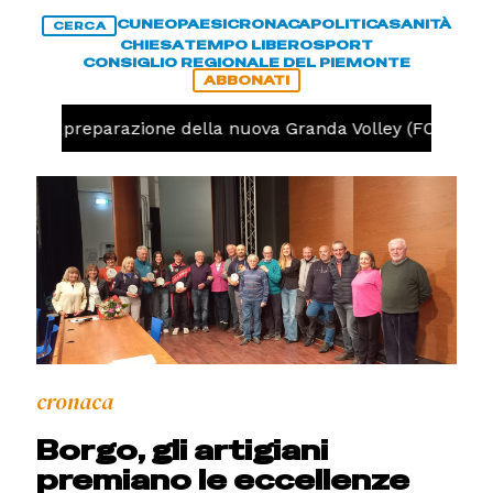
CUNEO
PAESI
CRONACA
POLITICA
SANITÀ
CERCA
CHIESA
TEMPO LIBERO
SPORT
CONSIGLIO REGIONALE DEL PIEMONTE
ABBONATI
ta la preparazione della nuova Granda Volley (FOTO e VIDEO
cronaca
Borgo, gli artigiani
premiano le eccellenze