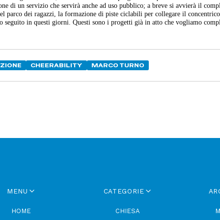
one di un servizio che servirà anche ad uso pubblico; a breve si avvierà il com
 parco dei ragazzi, la formazione di piste ciclabili per collegare il concentrico
o seguito in questi giorni.
Questi sono i progetti già in atto che vogliamo compl
UZIONE
CHEERABILITY
MARCO TURNO
MENU
CATEGORIE
AR
HOME
CHIESA
M