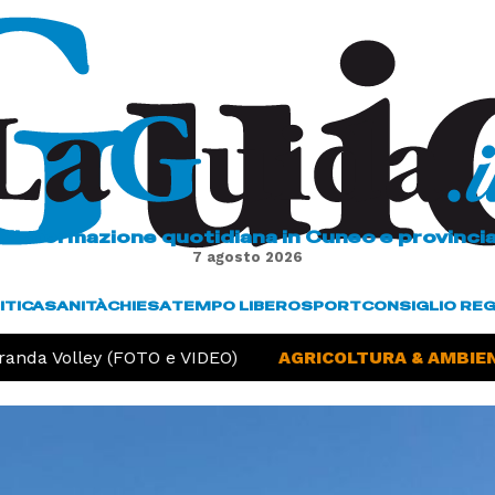
L'informazione quotidiana in Cuneo e provinci
7 agosto 2026
ITICA
SANITÀ
CHIESA
TEMPO LIBERO
SPORT
CONSIGLIO RE
anda Volley (FOTO e VIDEO)
AGRICOLTURA & AMBIENT