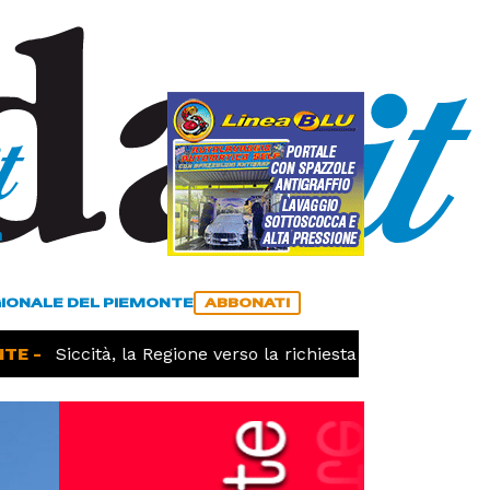
a
ACCEDI
ABBONATI
GIONALE DEL PIEMONTE
ABBONATI
E -
Siccità, la Regione verso la richiesta dello stato di c