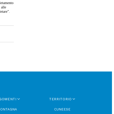
pletamento
 alle
etare”.
GOMENTI
TERRITORIO
ONTAGNA
CUNEESE