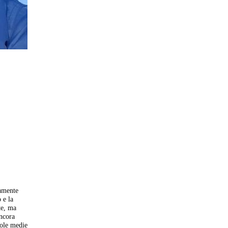
amente
 e la
te, ma
ancora
uole medie