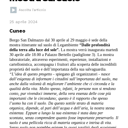
25 aprile 2024
Cuneo
Borgo San Dalmazzo dal 30 aprile al 29 maggio è sede della
mostra itinerante sul suolo di Legambiente
“Dalle profondità
della terra alla luce del sole”.
La mostra verrà inaugurata martedì
30 aprile alle 18.00 a Palazzo Bertello (padiglione 3). La mostra
laboratoriale, attraverso esperimenti, esperienze, installazioni e
cartellonistica, accompagna i fruitori alla scoperta delle incredibili
proprietà del suolo e dell’importanza della sua salvaguardia.
“L’idea di questo progetto -
spiegano gli organizzatori
- nasce
dall’esigenza di informare i cittadini sull’importanza del suolo, ma
anche dalla volontà di migliorare l’ambiente che ci circonda e la
qualità della vita. Molto spesso, infatti, le persone non si rendono
conto, pur vivendoci immerse, della vera essenza delle cose più
importanti che le circondano; questo è il rapporto che spesso
l’uomo ha con il suolo. Da questo sottile strato di materia
organica, dipende, al pari dell’acqua e dell’aria, la nostra stessa
esistenza. Eppure a lungo la sua esistenza è stata data per
scontata, senza comprendere quanto fosse importante preservarlo. Il
suolo è una pellicola ricca di materia organica e intrisa di vita.
Senza suolo non potrebbe esistere la quasi totalità degli ecosistemi