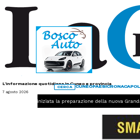
HOME
CONTATTI
L'informazione quotidiana in Cuneo e provincia
CUNEO
PAESI
CRONACA
POL
CERCA
7 agosto 2026
Pallavolo, iniziata la preparazione della nuova Granda V