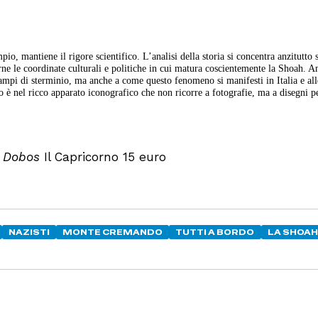
o, mantiene il rigore scientifico. L’analisi della storia si concentra anzitutto s
rne le coordinate culturali e politiche in cui matura coscientemente la Shoah. 
campi di sterminio, ma anche a come questo fenomeno si manifesti in Italia e all
to è nel ricco apparato iconografico che non ricorre a fotografie, ma a disegni p
in Dobos
Il Capricorno 15 euro
NAZISTI
MONTE CREMANDO
TUTTI A BORDO
LA SHOAH