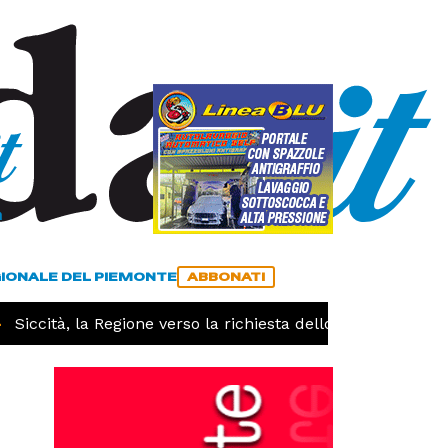
a
ACCEDI
ABBONATI
GIONALE DEL PIEMONTE
ABBONATI
ccità, la Regione verso la richiesta dello stato di calamità