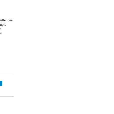
ulle idee
Ampio
e
er