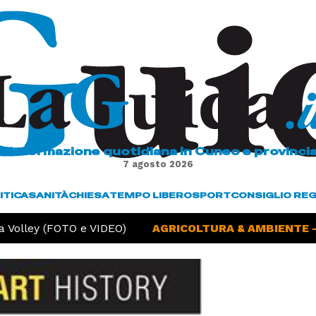
L'informazione quotidiana in Cuneo e provinci
7 agosto 2026
ITICA
SANITÀ
CHIESA
TEMPO LIBERO
SPORT
CONSIGLIO RE
olley (FOTO e VIDEO)
AGRICOLTURA & AMBIENTE -
Si