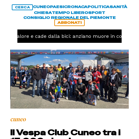
CUNEO
PAESI
CRONACA
POLITICA
SANITÀ
CERCA
CHIESA
TEMPO LIBERO
SPORT
CONSIGLIO REGIONALE DEL PIEMONTE
ABBONATI
un malore e cade dalla bici: anziano muore in corso Niz
cuneo
Il Vespa Club Cuneo tra i