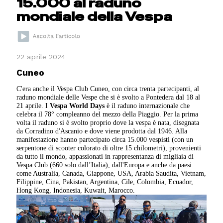
15.000 al raduno
mondiale della Vespa
22 aprile 2024
Cuneo
C'era anche il Vespa Club Cuneo, con circa trenta partecipanti, al
raduno mondiale delle Vespe che si è svolto a Pontedera dal 18 al
21 aprile. I
Vespa World Days
è il raduno internazionale che
celebra il 78° compleanno del mezzo della Piaggio. Per la prima
volta il raduno si è svolto proprio dove la vespa è nata, disegnata
da Corradino d'Ascanio e dove viene prodotta dal 1946. Alla
manifestazione hanno partecipato circa 15.000 vespisti (con un
serpentone di scooter colorato di oltre 15 chilometri), provenienti
da tutto il mondo, appassionati in rappresentanza di migliaia di
Vespa Club (660 solo dall’Italia), dall'Europa e anche da paesi
come Australia, Canada, Giappone, USA, Arabia Saudita, Vietnam,
Filippine, Cina, Pakistan, Argentina, Cile, Colombia, Ecuador,
Hong Kong, Indonesia, Kuwait, Marocco.