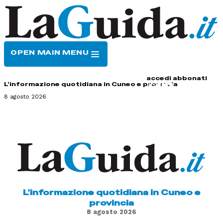
OPEN MAIN MENU
HOME
CONTATTI
accedi
abbonati
L'informazione quotidiana in Cuneo e provincia
8 agosto 2026
L'informazione quotidiana in Cuneo e
provincia
8 agosto 2026